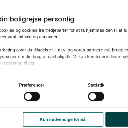
Har du spørgsmål til mægleren, der havde denne
høre om lignende boliger til salg? Kontakt os
in boligrejse personlig​
ookies og cookies fra tredjeparter for at få hjemmesiden til at f
Om ejendomsmægleren
Kontakt mægler
relevant indhold og annoncer.​
rketing giver du tilladelse til, at vi og vores partnere må bruge 
oplysninger om din brug af danbolig.dk. Vi kan kombinere disse o
edsføring til dig.​
u samtykke til alle formål. Du kan til enhver tid læse mere om 
at følge linket til vores
cookiepolitik
. Oplysninger om behandli
Præferencer
Statistik
litik
.
d når lignende boliger kommer
agent i danboligs køberkartotek og få besked når nye boliger k
4780
200 - 270 m2
Villa
1.200.000 kr. - 1.600.000 kr.
Kun nødvendige formål