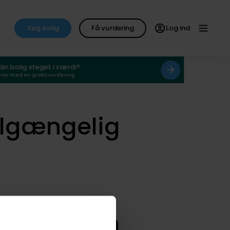
Søg bolig
Få vurdering
Log ind
 din bolig steget i værdi?
svar med en gratis vurdering
ilgængelig
smægleren