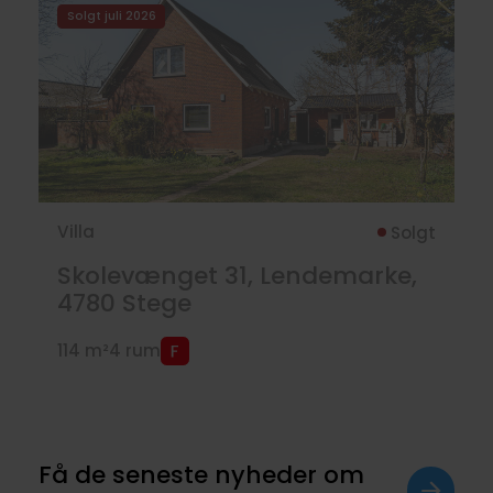
Solgt juli 2026
Villa
Solgt
Skolevænget 31, Lendemarke,
4780
Stege
114 m²
4 rum
Få de seneste nyheder om