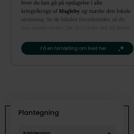
hvor du kan gå på opdagelse i alle
kringelkroge af
Magleby
og mærke den lokale
stemning. Se de lokales favoritsteder, så du
kan mærke stedet, før du træder ind ad døren,
baseret på det, der er vigtigst for dig.​
Få en fortælling om livet her
Plantegning