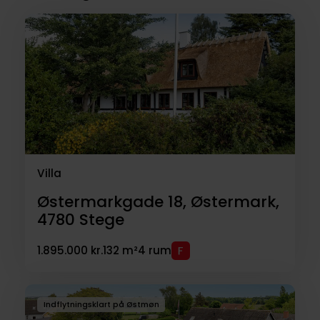
Villa
Østermarkgade 18, Østermark,
4780
Stege
1.895.000 kr.
132 m²
4 rum
Indflytningsklart på Østmøn