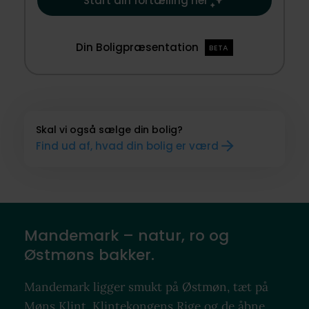
Start din fortælling her
Din Boligpræsentation
BETA
Skal vi også sælge din bolig?
Find ud af, hvad din bolig er værd
Mandemark – natur, ro og
Østmøns bakker.
Mandemark ligger smukt på Østmøn, tæt på
Møns Klint, Klintekongens Rige og de åbne