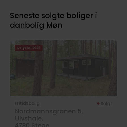
Seneste solgte boliger i
danbolig Møn
Solgt juli 2026
Fritidsbolig
Solgt
Nordmannsgranen 5,
Ulvshale,
4780
Stege