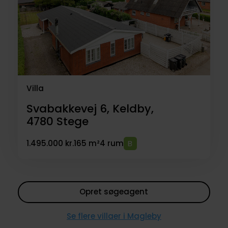
Villa
Svabakkevej 6, Keldby,
4780
Stege
1.495.000 kr.
165 m²
4 rum
Opret søgeagent
Se flere villaer i Magleby