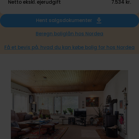
Netto ekskl. ejerudgift
7.534 kr.
Hent salgsdokumenter
Beregn boliglån hos Nordea
Få et bevis på, hvad du kan købe bolig for hos Nordea