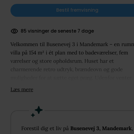
Bestil fremvisning
85 visninger de seneste 7 dage
Velkommen til Busenevej 3 i Mandemark – en rumm
villa på 154 m² i ét plan med to badeværelser, fem
værelser og store opholdsrum. Huset har et
charmerende retro udtryk, brændeovn og gode
muligheder for at sætte eget præg. Udenfor venter
1.539 m² grund, 55 m² udhus og en fantastisk udsigt 
Læs mere
Østmøns bakker og grønne landskab tæt på Møns
Klint, Klintholm Havn og Stege. En bolig med ro, o
sjæl, som er oplagt til en to families ejendom, da
ejendommen er inddelt som to lejligheder.
Forestil dig et liv på
Busenevej 3, Mandemark
,