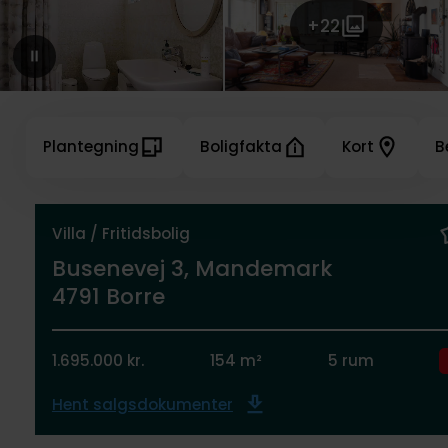
+22
Plantegning
Boligfakta
Kort
B
Villa / Fritidsbolig
Busenevej 3, Mandemark
4791 Borre
1.695.000 kr.
154 m²
5 rum
Hent salgsdokumenter