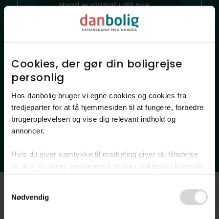
Hvad er vigtigt i dit nye
nabolag?
Cookies, der gør din boligrejse
Hvor finder jeg?
personlig​
Lokale favoritsteder
Hos danbolig bruger vi egne cookies og cookies fra
Offentlig transport
Indkøb
tredjeparter for at få hjemmesiden til at fungere, forbedre
Sundhed
Skoler
Daginstitutioner
brugeroplevelsen og vise dig relevant indhold og
annoncer.​
Fritidsfaciliteter
Natur
Ladestander
Hvis du giver samtykke til marketing giver du tilladelse
til, at vi og vores partnere må bruge cookies og lignende
teknologier til at indsamle oplysninger om din brug af
Consent
danbolig.dk. Vi kan kombinere disse oplysninger med
Nødvendig
Selection
andre data og anvende dem til målrettet markedsføring til
Luftfoto
dig.​