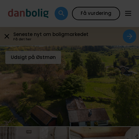
Galleri
Plantegning
Boligfakta
Kort
Beregn
Få vurdering
Seneste nyt om boligmarkedet
Få det her
Udsigt på Østmøn