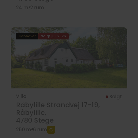
24 m²
2 rum
Liebhaver
Solgt juli 2026
Villa
Solgt
Råbylille Strandvej 17-19,
Råbylille,
4780
Stege
250 m²
6 rum