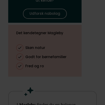
at kende?
Udforsk nabolag
Det kendetegner Magleby
Skøn natur
Godt for børnefamilier
Fred og ro
I
Magleby
finder du en balance