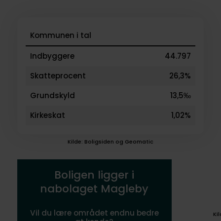
Kommunen i tal
Indbyggere
44.797
Skatteprocent
26,3%
Grundskyld
13,5‰
Kirkeskat
1,02%
Kilde: Boligsiden og Geomatic
Boligen ligger i
nabolaget Magleby
Vil du lære området endnu bedre
Ki