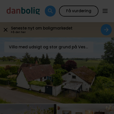
Galleri
Plantegning
Boligfakta
Kort
Beregn
Få vurdering
Seneste nyt om boligmarkedet
Få det her
Villa med udsigt og stor grund på Vestmøn