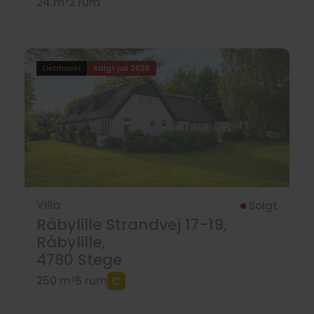
24 m²
2 rum
Liebhaver
Solgt juli 2026
Villa
Solgt
Råbylille Strandvej 17-19,
Råbylille,
4780
Stege
250 m²
6 rum