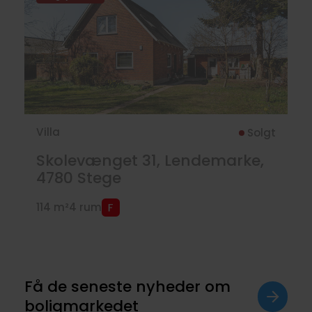
Villa
Solgt
Skolevænget 31, Lendemarke,
4780
Stege
114 m²
4 rum
Få de seneste nyheder om
boligmarkedet