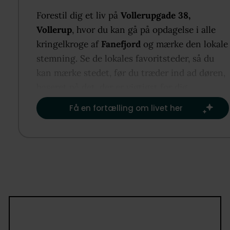
Forestil dig et liv på
Vollerupgade 38,
Vollerup
, hvor du kan gå på opdagelse i alle
kringelkroge af
Fanefjord
og mærke den lokale
stemning. Se de lokales favoritsteder, så du
kan mærke stedet, før du træder ind ad døren,
baseret på det, der er vigtigst for dig.​
Få en fortælling om livet her