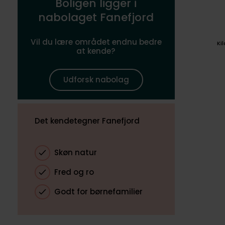
Boligen ligger i
nabolaget Fanefjord
Vil du lære området endnu bedre
Ki
at kende?
Udforsk nabolag
Det kendetegner Fanefjord
Skøn natur
Fred og ro
Godt for børnefamilier