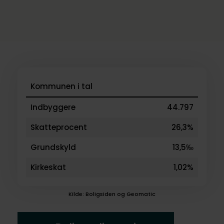
Kommunen i tal
Indbyggere
44.797
Skatteprocent
26,3%
Grundskyld
13,5‰
Kirkeskat
1,02%
Kilde: Boligsiden og Geomatic