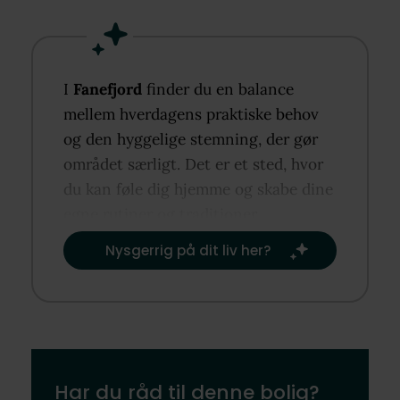
I
Fanefjord
finder du en balance
mellem hverdagens praktiske behov
og den hyggelige stemning, der gør
området særligt. Det er et sted, hvor
du kan føle dig hjemme og skabe dine
egne rutiner og traditioner.​
Nysgerrig på dit liv her?​
Har du råd til denne bolig?