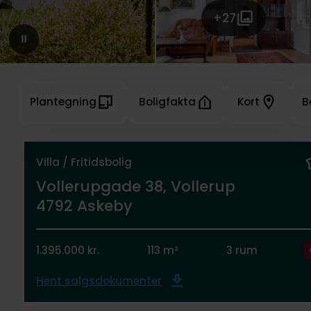
+27
Plantegning
Boligfakta
Kort
B
Villa / Fritidsbolig
Vollerupgade 38, Vollerup
4792 Askeby
1.395.000 kr.
113 m²
3 rum
Hent salgsdokumenter