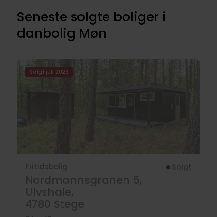
Seneste solgte boliger i
danbolig Møn
Solgt juli 2026
Fritidsbolig
Solgt
Nordmannsgranen 5,
Ulvshale,
4780
Stege