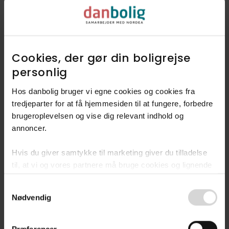
Udforsk vores finmaskede data, og
find ud af hvad folk mener
kendetegner Aabenraa.
Cookies, der gør din boligrejse
personlig​
Dyk ned i Aabenraa
Hos danbolig bruger vi egne cookies og cookies fra
tredjeparter for at få hjemmesiden til at fungere, forbedre
brugeroplevelsen og vise dig relevant indhold og
annoncer.​
Hvis du giver samtykke til marketing giver du tilladelse
Fandt du ikke
til, at vi og vores partnere må bruge cookies og lignende
drømmeboligen?
teknologier til at indsamle oplysninger om din brug af
Consent
danbolig.dk. Vi kan kombinere disse oplysninger med
Bliv en del af vores
Nødvendig
Selection
andre data og anvende dem til målrettet markedsføring til
køberkartotek
dig.​
Præferencer