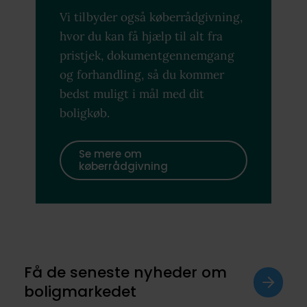
Vi tilbyder også køberrådgivning,
hvor du kan få hjælp til alt fra
pristjek, dokumentgennemgang
og forhandling, så du kommer
bedst muligt i mål med dit
boligkøb.
Se mere om
køberrådgivning
Få de seneste nyheder om
boligmarkedet