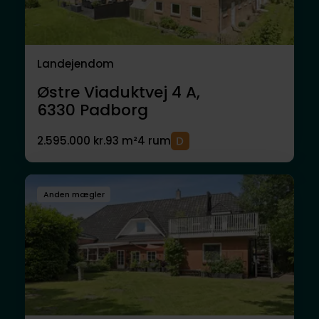
Landejendom
Østre Viaduktvej 4 A,
6330
Padborg
2.595.000 kr.
93 m²
4 rum
Anden mægler