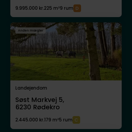
9.995.000 kr.
225 m²
9 rum
Anden mægler
Landejendom
Søst Markvej 5,
6230
Rødekro
2.445.000 kr.
179 m²
5 rum