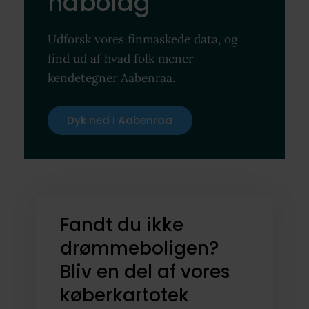
nabolag
Udforsk vores finmaskede data, og
find ud af hvad folk mener
kendetegner Aabenraa.
Dyk ned i Aabenraa
Fandt du ikke
drømmeboligen?
Bliv en del af vores
køberkartotek