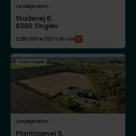
Landejendom
Stadevej 8,
6360
Tinglev
2.295.000 kr.
323 m²
8 rum
Anden mægler
Landejendom
Plantagevej 6,