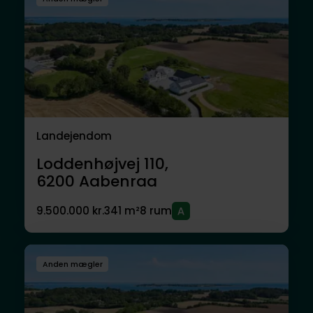
Landejendom
Loddenhøjvej 110,
6200
Aabenraa
9.500.000 kr.
341 m²
8 rum
Anden mægler