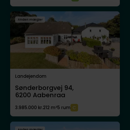
Anden mægler
Landejendom
Sønderborgvej 94,
6200
Aabenraa
3.985.000 kr.
212 m²
5 rum
Anden mægler