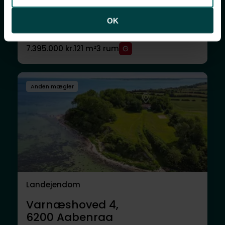
Fjordvejen 45,
OK
6340
Kruså
7.395.000 kr.
121 m²
3 rum
Anden mægler
Landejendom
Varnæshoved 4,
6200
Aabenraa