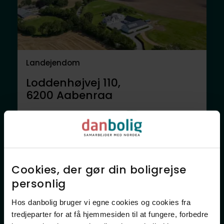
Landejendom
Loddenhøjvej 110,
6200
Aabenraa
16.000.000 kr.
341 m²
8 rum
Anden mægler
Cookies, der gør din boligrejse
personlig​
Hos danbolig bruger vi egne cookies og cookies fra
tredjeparter for at få hjemmesiden til at fungere, forbedre