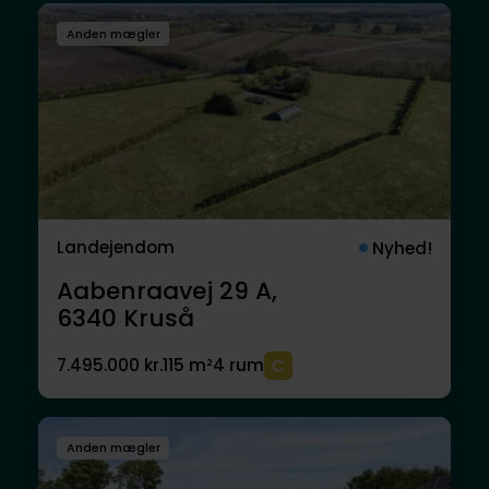
Anden mægler
Landejendom
Nyhed!
Aabenraavej 29 A,
6340
Kruså
7.495.000 kr.
115 m²
4 rum
Anden mægler