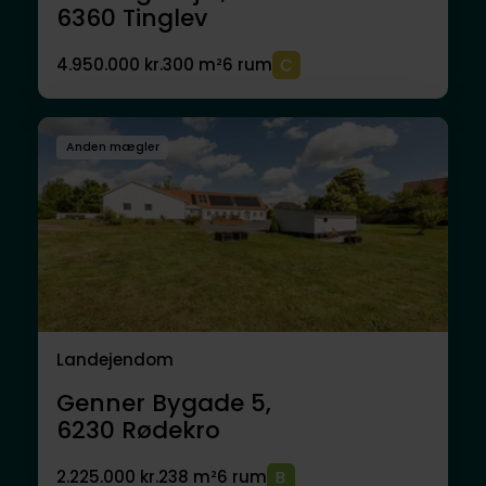
6360
Tinglev
4.950.000 kr.
300 m²
6 rum
Anden mægler
Landejendom
Genner Bygade 5,
6230
Rødekro
2.225.000 kr.
238 m²
6 rum