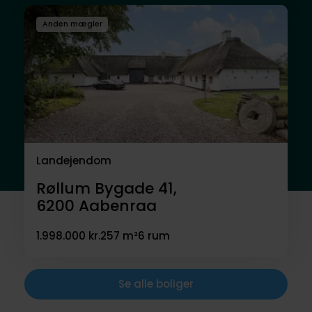
Anden mægler
Landejendom
Røllum Bygade 41,
6200
Aabenraa
1.998.000 kr.
257 m²
6 rum
Se alle boliger