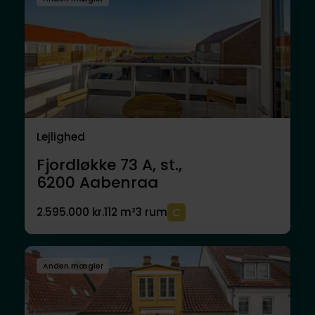
Lejlighed
Fjordløkke 73 A, st.,
6200
Aabenraa
2.595.000 kr.
112 m²
3 rum
Anden mægler