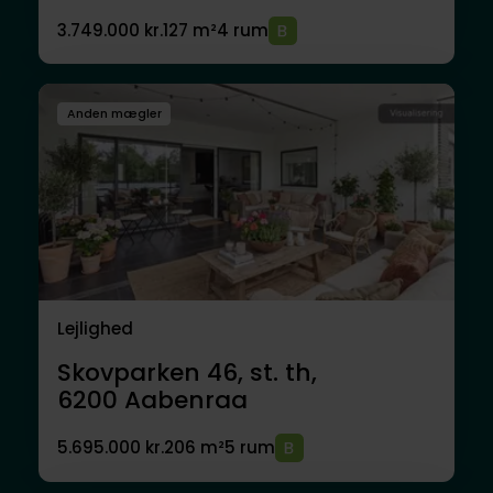
3.749.000 kr.
127 m²
4 rum
Anden mægler
Lejlighed
Skovparken 46, st. th,
6200
Aabenraa
5.695.000 kr.
206 m²
5 rum