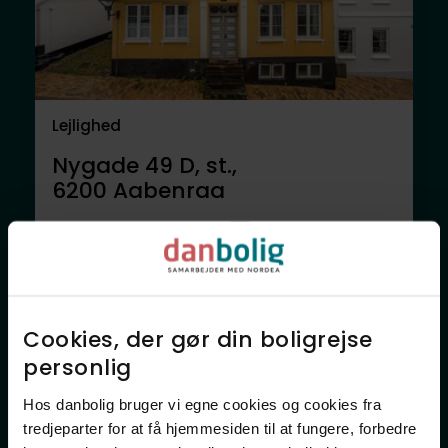
Lejlighed
Nygade 49 D, st.,
6200
Aabenraa
495.000 kr.
70 m²
2 rum
Anden mægler
Cookies, der gør din boligrejse
personlig​
Hos danbolig bruger vi egne cookies og cookies fra
tredjeparter for at få hjemmesiden til at fungere, forbedre