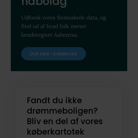
nabolag
Udforsk vores finmaskede data, og
find ud af hvad folk mener
kendetegner Aabenraa.
Dyk ned i Aabenraa
Fandt du ikke
drømmeboligen?
Bliv en del af vores
køberkartotek