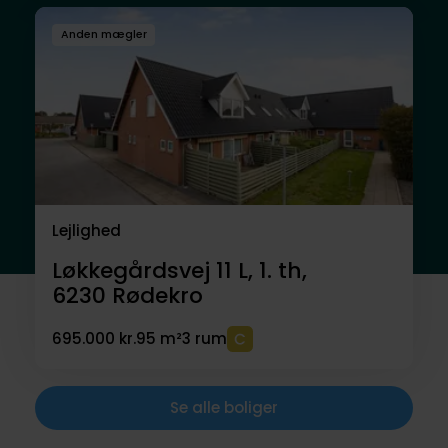
Anden mægler
Lejlighed
Løkkegårdsvej 11 L, 1. th,
6230
Rødekro
695.000 kr.
95 m²
3 rum
Se alle boliger