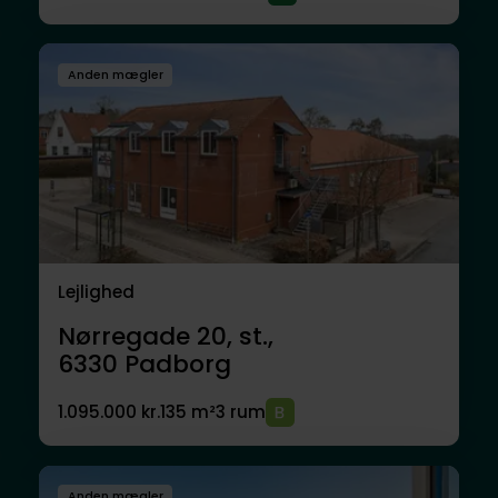
Anden mægler
Lejlighed
Nørregade 20, st.,
6330
Padborg
1.095.000 kr.
135 m²
3 rum
Anden mægler