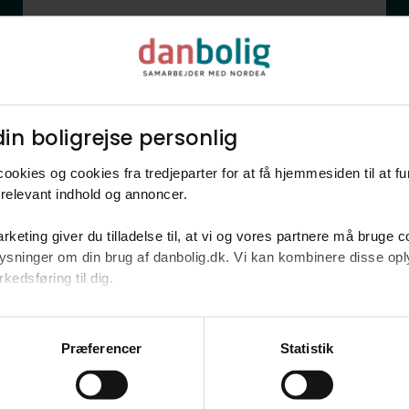
Rækkehus
Magnolievangen 132,
3450
Allerød
in boligrejse personlig​
3.995.000 kr.
112 m²
4 rum
ookies og cookies fra tredjeparter for at få hjemmesiden til at f
relevant indhold og annoncer.​
rketing giver du tilladelse til, at vi og vores partnere må bruge 
oplysninger om din brug af danbolig.dk. Vi kan kombinere disse o
edsføring til dig.​
u samtykke til alle formål. Du kan til enhver tid læse mere om 
at følge linket til vores
cookiepolitik
. Oplysninger om behandli
Bliv klogere p
Præferencer
Statistik
litik
.