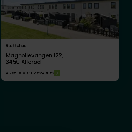
Rækkehus
Magnolievangen 122,
3450
Allerød
4.795.000 kr.
112 m²
4 rum