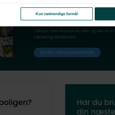
nye naboer og
nabolag
Kun nødvendige formål
Udforsk vores finmaskede data, og find ud af
Lillerød og Allerød midt.
Dyk ned i Lillerød og Allerød midt
boligen?
Har du bru
din næste