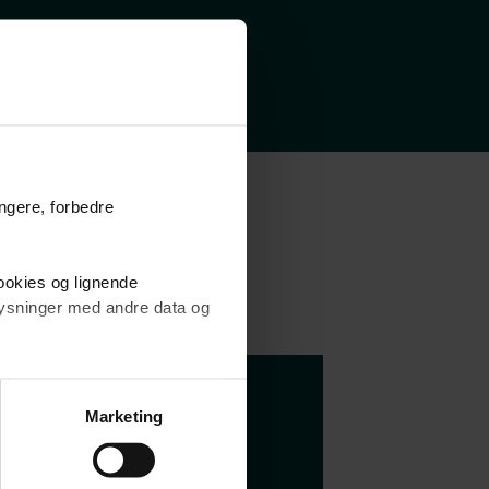
ungere, forbedre
cookies og lignende
plysninger med andre data og
brugen af cookies samt
ng af personoplysninger
å dine
Marketing