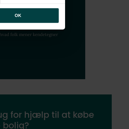
 dit nye
OK
 hvad folk mener kendetegner
g for hjælp til at købe
 bolig?