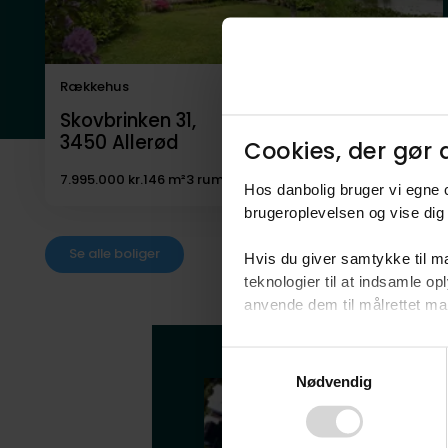
Rækkehus
Skovbrinken 31,
3450
Allerød
Cookies, der gør d
7.995.000 kr.
146 m²
3 rum
Hos danbolig bruger vi egne c
brugeroplevelsen og vise dig 
Se alle boliger
Hvis du giver samtykke til ma
teknologier til at indsamle 
anvende dem til målrettet mark
Ved at klikke på ”OK” giver d
Consent
tilbagekalde dit samtykke ved 
Nødvendig
Selection
finder du i vores
privatlivspo