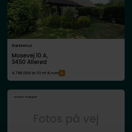
Rækkehus
Mosevej 10 A,
3450
Allerød
4.795.000 kr.
111 m²
4 rum
Anden mægler