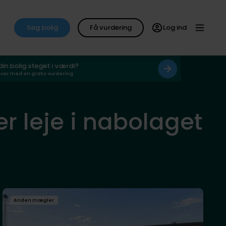
Søg bolig
Få vurdering
Log ind
 din bolig steget i værdi?
svar med en gratis vurdering
er leje i nabolaget
Anden mægler