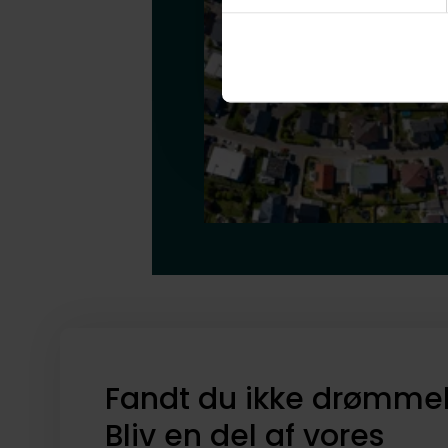
Fandt du ikke drømme
Bliv en del af vores