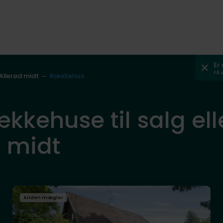
Er
Få 
 Allerød midt
Rækkehus
ækkehuse til salg ell
d midt
Anden mægler