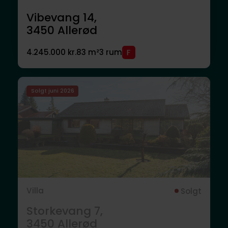
Vibevang 14,
3450
Allerød
4.245.000 kr.
83 m²
3 rum
Solgt juni 2026
Villa
Solgt
Storkevang 7,
3450
Allerød