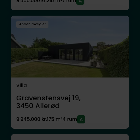
9.500.000 kr.
215 m²
7 rum
Anden mægler
Villa
Gravenstensvej 19,
3450
Allerød
9.945.000 kr.
175 m²
4 rum