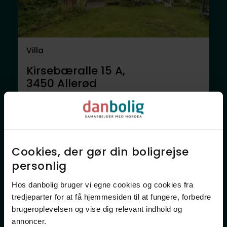
Villa
Kirsebæralle 15 A,
3450
Allerød
5.495.000 kr.
125 m²
5 rum
Anden mægler
Cookies, der gør din boligrejse
personlig​
Hos danbolig bruger vi egne cookies og cookies fra
tredjeparter for at få hjemmesiden til at fungere, forbedre
brugeroplevelsen og vise dig relevant indhold og
annoncer.​