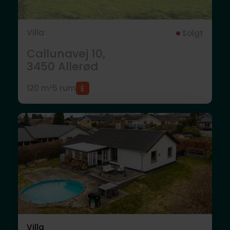
Villa
Solgt
Callunavej 10,
3450
Allerød
120 m²
5 rum
Villa