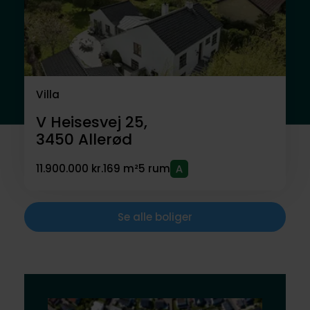
Villa
V Heisesvej 25,
3450
Allerød
11.900.000 kr.
169 m²
5 rum
Se alle boliger