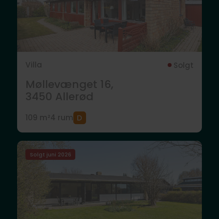
Villa
Solgt
Møllevænget 16,
3450
Allerød
109 m²
4 rum
Solgt juni 2026