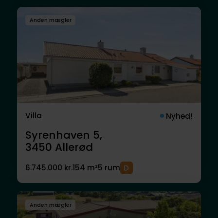
Anden mægler
Villa
Nyhed!
Syrenhaven 5,
3450
Allerød
6.745.000 kr.
154 m²
5 rum
Anden mægler