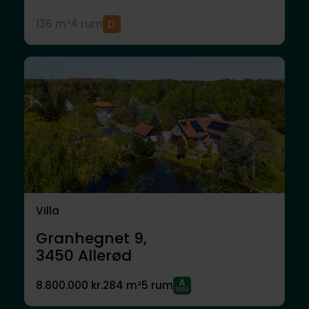
136 m²
4 rum
Villa
Granhegnet 9,
3450
Allerød
8.800.000 kr.
284 m²
5 rum