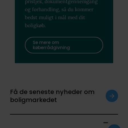
pristjek, dokumentgennemgang
og forhandling, så du kommer
bedst muligt i mål med dit
boligkøb.
Se mere om
køberrådgivning
Få de seneste nyheder om
boligmarkedet