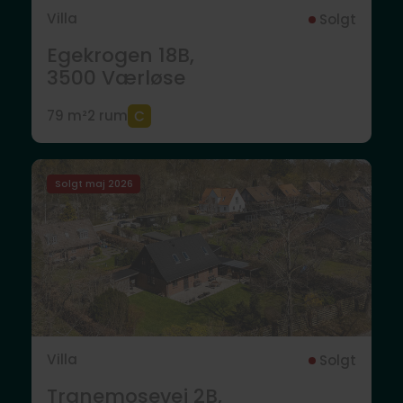
Villa
Solgt
Egekrogen 18B,
3500
Værløse
79 m²
2 rum
Solgt maj 2026
Villa
Solgt
Tranemosevej 2B,