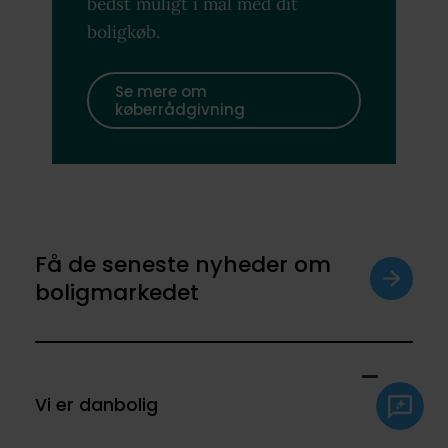
bedst muligt i mål med dit
boligkøb.
Se mere om
køberrådgivning
Få de seneste nyheder om
boligmarkedet
Vi er danbolig