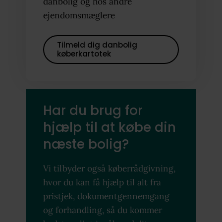
danbolig og hos andre
ejendomsmæglere
Tilmeld dig danbolig
køberkartotek
Har du brug for
hjælp til at købe din
næste bolig?
Vi tilbyder også køberrådgivning,
hvor du kan få hjælp til alt fra
pristjek, dokumentgennemgang
og forhandling, så du kommer