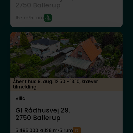
2750
Ballerup
157 m²
5 rum
Åbent hus 9. aug. 12.50 - 13.10, kræver
tilmelding
Villa
Gl Rådhusvej 29,
2750
Ballerup
5.495.000 kr.
126 m²
5 rum