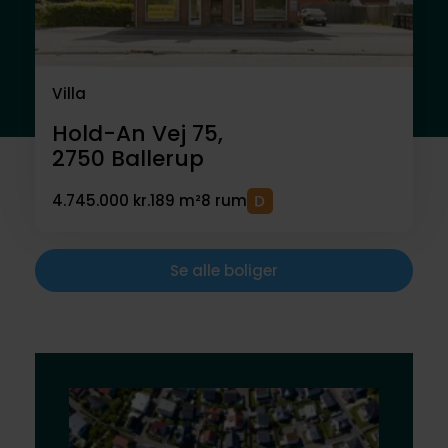
Villa
Hold-An Vej 75,
2750
Ballerup
4.745.000 kr.
189 m²
8 rum
Se alle boliger