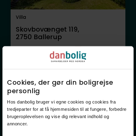
Villa
Skovbovænget 119,
2750
Ballerup
9.795.000 kr.
184 m²
7 rum
Anden mægler
Cookies, der gør din boligrejse
personlig​
Hos danbolig bruger vi egne cookies og cookies fra
tredjeparter for at få hjemmesiden til at fungere, forbedre
brugeroplevelsen og vise dig relevant indhold og
annoncer.​
Villa