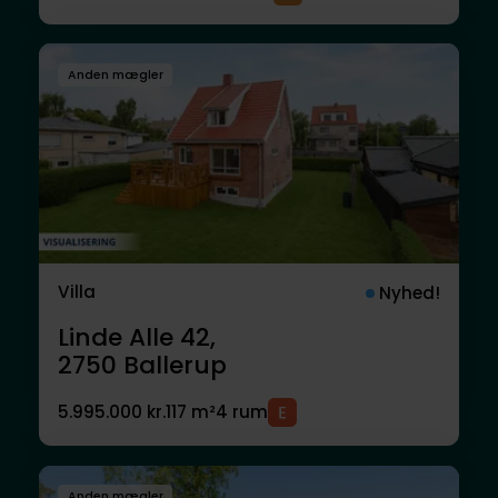
Anden mægler
Villa
Nyhed!
Linde Alle 42,
2750
Ballerup
5.995.000 kr.
117 m²
4 rum
Anden mægler