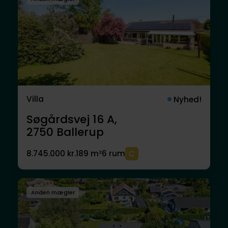
Villa
Nyhed!
Søgårdsvej 16 A,
2750
Ballerup
8.745.000 kr.
189 m²
6 rum
Anden mægler