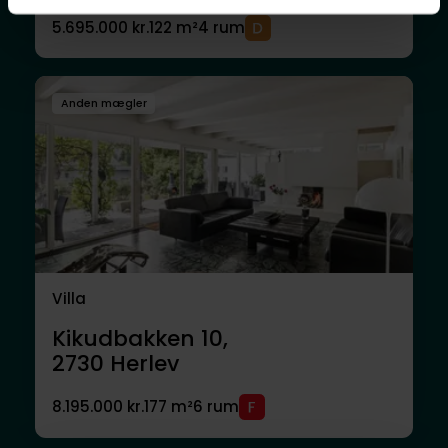
5.695.000 kr.
122 m²
4 rum
Anden mægler
Villa
Kikudbakken 10,
2730
Herlev
8.195.000 kr.
177 m²
6 rum