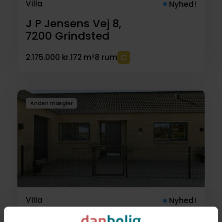
Villa
Nyhed!
J P Jensens Vej 8,
7200
Grindsted
2.175.000 kr.
172 m²
8 rum
Anden mægler
Villa
Nyhed!
Lillevang 44,