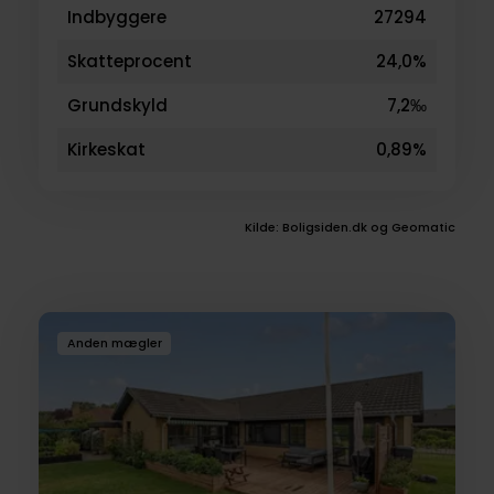
Indbyggere
27294
Skatteprocent
24,0%
Grundskyld
7,2‰
Kirkeskat
0,89%
Kilde: Boligsiden.dk og Geomatic
Boliger
Anden mægler
til
salg