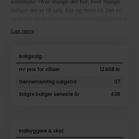
kommune: Hvor mange der bor, hvor mange
boliger der er til salg, leje og mere til. Det er
også her, du finder vej videre til kommunens 11
nabolag – bare klik på dem oppe i kortet.
Læs mere
Under hvert nabolag kan du blandt andet se,
hvilke virksomheder der ligger i området,
hvilke familietyper der bor her, og hvad
Boligsalg
boligpriserne ligger på.
m² pris for villaer
12.658 kr
Gennemsnitlig salgstid
117
Solgte boliger seneste år
438
Indbyggere & skat