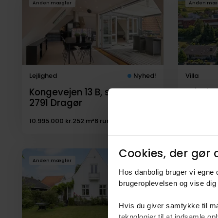
Anden mægler
Anden mæ
til
salg
Lejlighed
Nyhed!
Villa
Kongevejen 13 B, st.,
Wieder
2791
Dragør
2791
Dr
10.995.000 kr.
252 m²
6 rum
12.995.000
Cookies, der gør d
Anden mægler
Anden mæ
Hos danbolig bruger vi egne c
brugeroplevelsen og vise dig 
Hvis du giver samtykke til ma
teknologier til at indsamle 