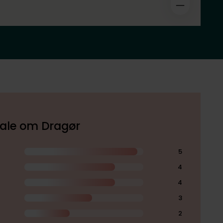
okale om Dragør
5
4
4
3
2