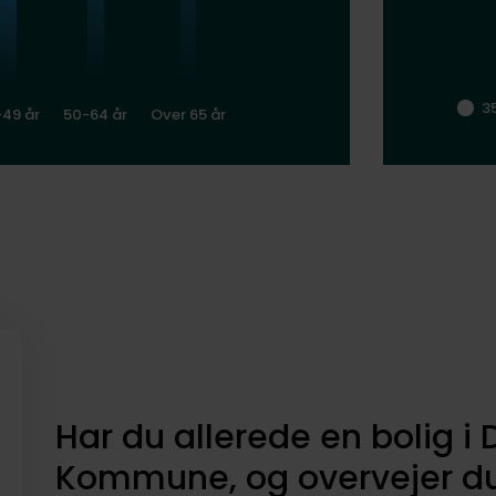
3
-49 år
50-64 år
Over 65 år
Har du allerede en bolig i 
Kommune, og overvejer du