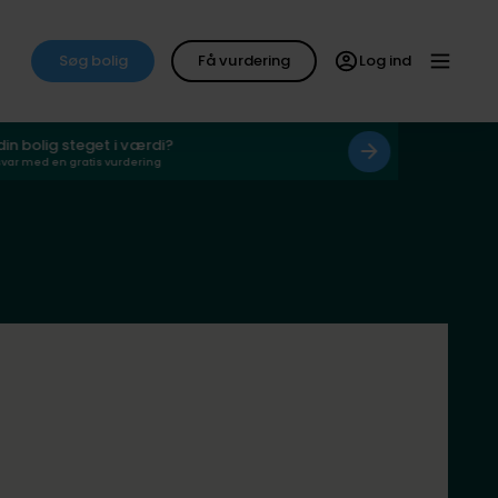
Søg bolig
Få vurdering
Log ind
 din bolig steget i værdi?
svar med en gratis vurdering