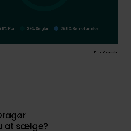
5.6% Par
39% Singler
25.5% Børnefamilier
Kilde: Geomatic
Dragør
 at sælge?