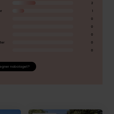
2
er
1
0
0
0
ter
0
0
egner nabolaget?