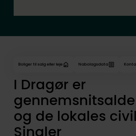
Boliger til salg eller leje
Nabolagsdata
Konta
I Dragør er
gennemsnitsalder
og de lokales civi
Singler