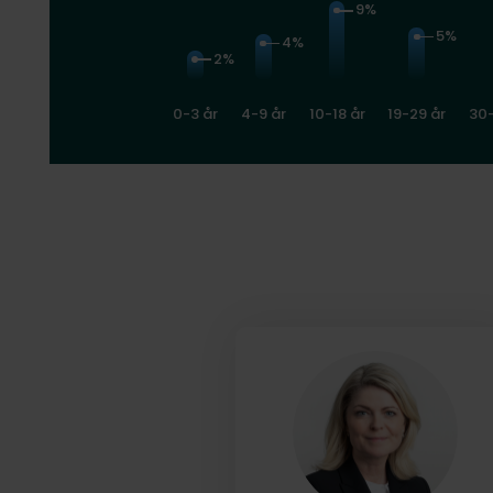
9%
5%
4%
2%
0-3 år
4-9 år
10-18 år
19-29 år
30