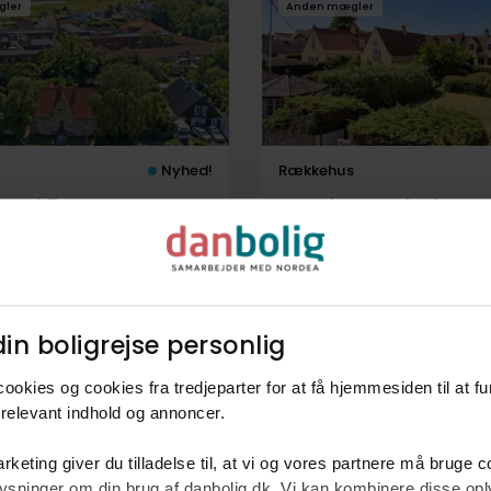
gler
Anden mægler
Nyhed!
Rækkehus
svej 5,
Stettinstræde 9,
agør
2791
Dragør
 kr.
174 m²
7 rum
12.995.000 kr.
204 m²
4 rum
in boligrejse personlig​
gler
Anden mægler
ookies og cookies fra tredjeparter for at få hjemmesiden til at f
relevant indhold og annoncer.​
rketing giver du tilladelse til, at vi og vores partnere må bruge 
oplysninger om din brug af danbolig.dk. Vi kan kombinere disse o