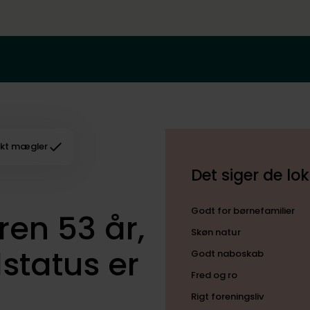
kt mægler
Det siger de l
Godt for børnefamilier
en 53 år,
Skøn natur
lstatus er
Godt naboskab
Fred og ro
Rigt foreningsliv