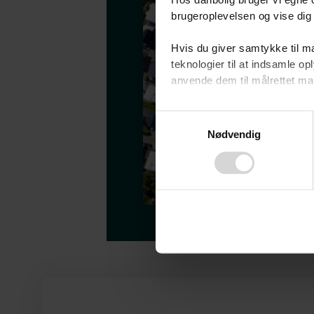
Hos danbolig bruger vi egne c
brugeroplevelsen og vise dig 
Hvis du giver samtykke til ma
teknologier til at indsamle 
anvende dem til målrettet mark
Ved at klikke på ”OK” giver d
Consent
tilbagekalde dit samtykke ved 
Nødvendig
Selection
finder du i vores
privatlivspo