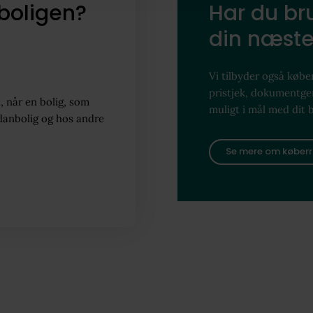
boligen?
Har du bru
din næste
Vi tilbyder også køber
pristjek, dokumentg
, når en bolig, som
muligt i mål med dit 
danbolig og hos andre
Se mere om køberr