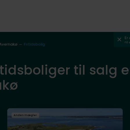
Er
Få 
Avernakø
Fritidsbolig
tidsboliger til salg el
akø
Anden mægler