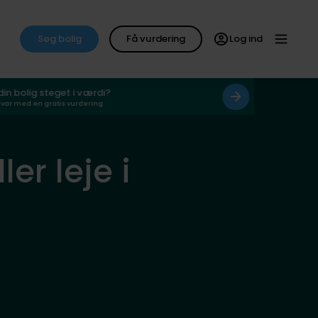
Søg bolig
Få vurdering
Log ind
 din bolig steget i værdi?
svar med en gratis vurdering
ler leje i