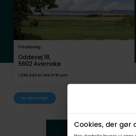
Fritidsbolig
Oddevej 18,
5602
Avernakø
1.295.000 kr.
144 m²
6 rum
Se alle boliger
Cookies, der gør d