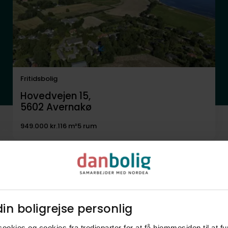
Fritidsbolig
Hovedvejen 15,
5602
Avernakø
949.000 kr.
116 m²
5 rum
in boligrejse personlig​