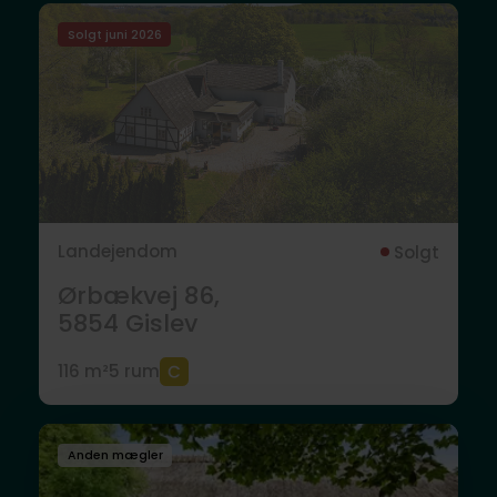
Solgt juni 2026
Landejendom
Solgt
Ørbækvej 86,
5854
Gislev
116 m²
5 rum
Anden mægler