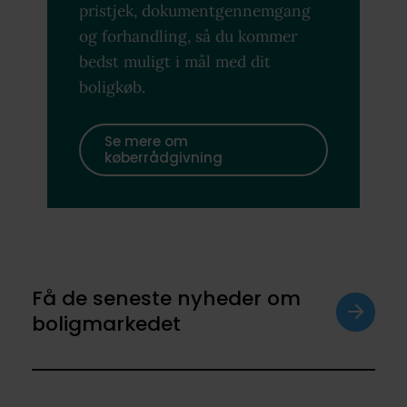
pristjek, dokumentgennemgang
og forhandling, så du kommer
bedst muligt i mål med dit
boligkøb.
Se mere om
køberrådgivning
Få de seneste nyheder om
boligmarkedet