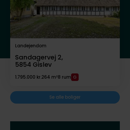
Landejendom
Sandagervej 2,
5854
Gislev
1.795.000 kr.
264 m²
8 rum
Se alle boliger