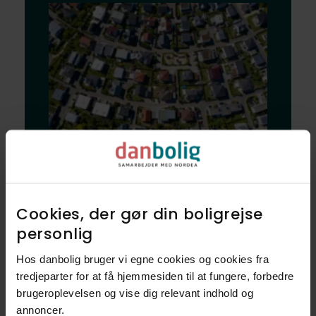
Bliv klogere på
dine nye naboer
Cookies, der gør din boligrejse
og dit nye
personlig​
nabolag
Hos danbolig bruger vi egne cookies og cookies fra
tredjeparter for at få hjemmesiden til at fungere, forbedre
brugeroplevelsen og vise dig relevant indhold og
Udforsk vores finmaskede data, og
annoncer.​