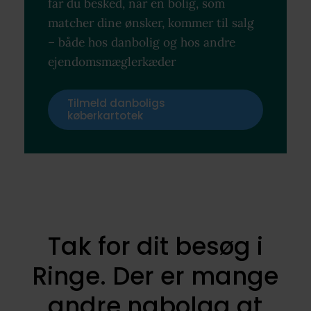
får du besked, når en bolig, som
matcher dine ønsker, kommer til salg
– både hos danbolig og hos andre
ejendomsmæglerkæder
Tilmeld danboligs
køberkartotek
Tak for dit besøg i
Ringe. Der er mange
andre nabolag at