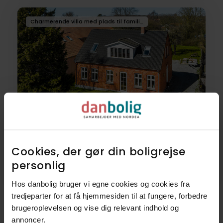
Charmerende villa med plads til familielivet
Villa
Vestergade 17,
5750
Ringe
Cookies, der gør din boligrejse
personlig​
2.295.000 kr.
170 m²
6 rum
Hos danbolig bruger vi egne cookies og cookies fra
tredjeparter for at få hjemmesiden til at fungere, forbedre
brugeroplevelsen og vise dig relevant indhold og
annoncer.​