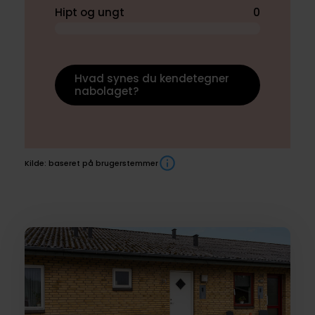
Hipt og ungt
0
Hvad synes du kendetegner
nabolaget?
Kilde: baseret på brugerstemmer
Boliger
til
salg