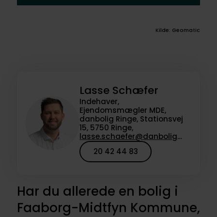
Kilde: Geomatic
Lasse Schæfer
Indehaver,
Ejendomsmægler MDE,
danbolig Ringe, Stationsvej
15, 5750 Ringe,
lasse.schaefer@danbolig.dk
20 42 44 83
Har du allerede en bolig i
Faaborg-Midtfyn Kommune,