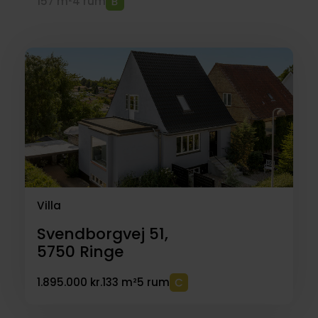
157 m²
4 rum
Villa
Svendborgvej 51,
5750
Ringe
1.895.000 kr.
133 m²
5 rum