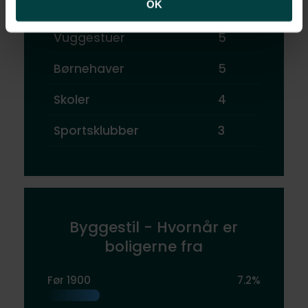
OK
Restauranter
15
Vuggestuer
5
Børnehaver
5
Skoler
4
Sportsklubber
3
Byggestil - Hvornår er
boligerne fra
Før 1900
7.2%