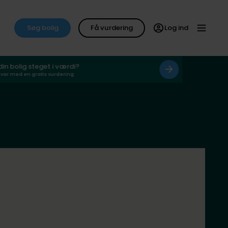
Søg bolig
Få vurdering
Log ind
 din bolig steget i værdi?
svar med en gratis vurdering