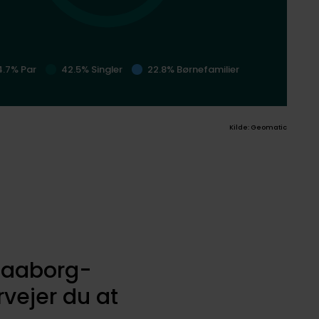
4.7% Par
42.5% Singler
22.8% Børnefamilier
Kilde: Geomatic
 Faaborg-
vejer du at