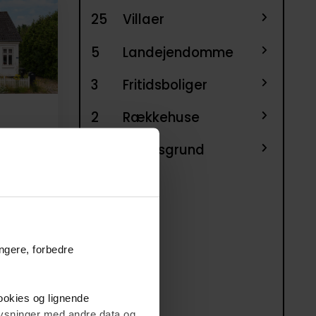
25
Villaer
5
Landejendomme
3
Fritidsboliger
2
Rækkehuse
1
Helårsgrund
ungere, forbedre
cookies og lignende
plysninger med andre data og