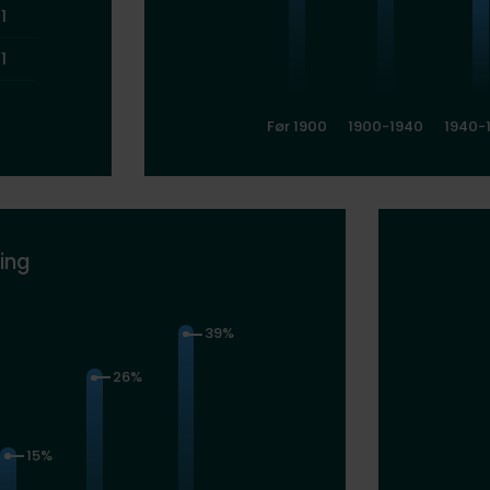
1
1
Før 1900
1900-1940
1940-
ing
39%
26%
15%