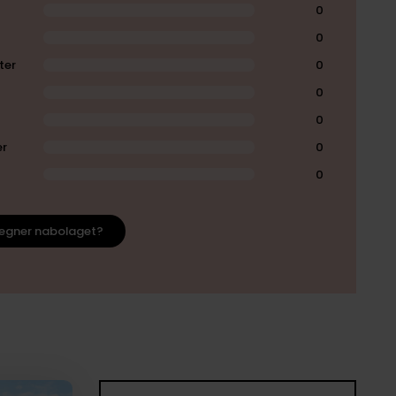
0
0
ter
0
0
0
er
0
0
egner nabolaget?