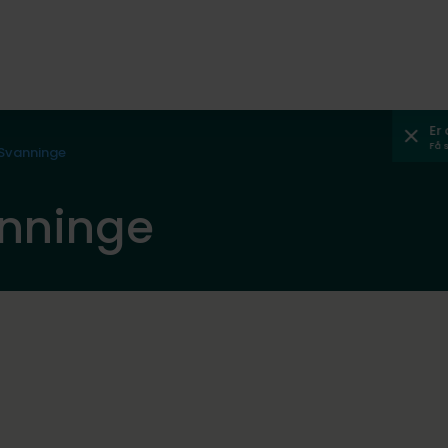
Er
Få 
Svanninge
nninge