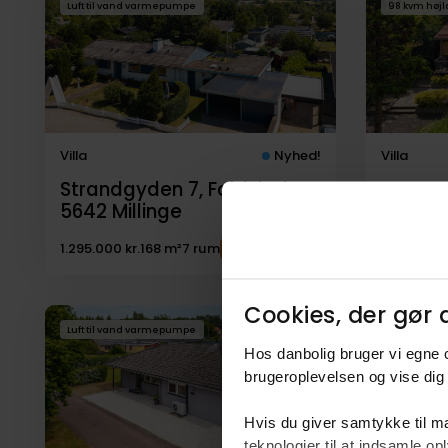
Luft til vand varmepumpe
98 kvm højl
til
salg
Villa
Nyhed!
Villa
Strandgyden 7, Faldsled,
Assens
5642
Millinge
5600
F
1.295.000 kr.
168 m²
7 rum
Købsaft
Cookies, der gør d
Luft til vand varmepumpe
Uudnyttet 1 
Hos danbolig bruger vi egne c
brugeroplevelsen og vise dig 
Hvis du giver samtykke til ma
teknologier til at indsamle 