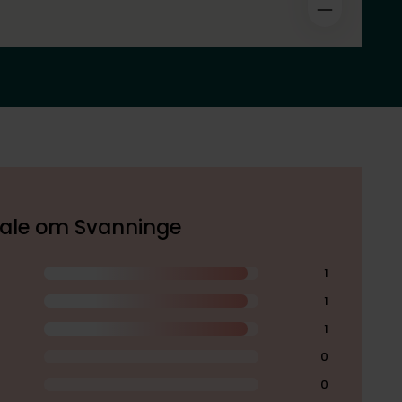
okale om Svanninge
1
1
1
0
0