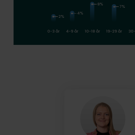
8%
7%
4%
2%
0-3 år
4-9 år
10-18 år
19-29 år
30