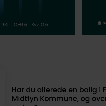
3
-49 år
50-64 år
Over 65 år
Har du allerede en bolig i
Midtfyn Kommune, og over