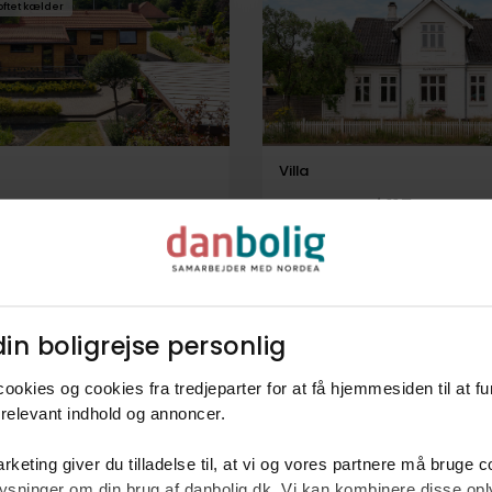
oftet kælder
Villa
Assensvej 115,
vej 98,
5600
Faaborg
aaborg
795.000 kr.
124 m²
4 rum
ale underskrevet!
in boligrejse personlig​
sal
Er blevet malet udvendigt i juni 2026
ookies og cookies fra tredjeparter for at få hjemmesiden til at f
relevant indhold og annoncer.​
rketing giver du tilladelse til, at vi og vores partnere må bruge 
oplysninger om din brug af danbolig.dk. Vi kan kombinere disse o