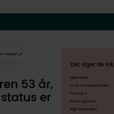
kt mægler
Det siger de l
Skøn natur
en 53 år,
Godt for børnefamilier
lstatus er
Fred og ro
Kunst og kultur
Rigt foreningsliv