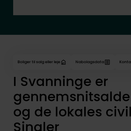
Boliger til salg eller leje
Nabolagsdata
Konta
I Svanninge er
gennemsnitsalder
og de lokales civi
Singler