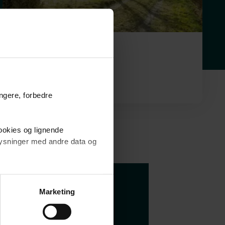
Helårsgrund
Spurvevej 6,
6720
Fanø
595.000 kr.
616 m²
ungere, forbedre
cookies og lignende
plysninger med andre data og
brugen af cookies samt
ng af personoplysninger
å dine
Marketing