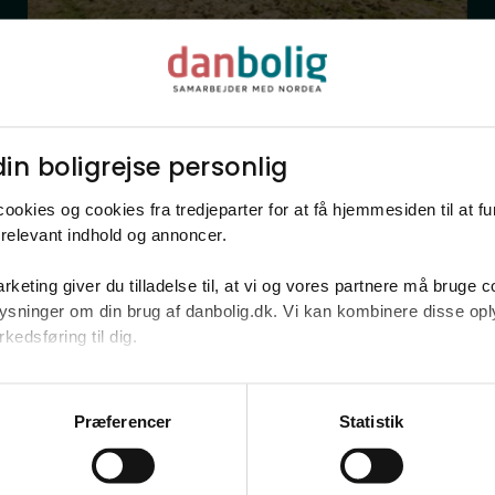
Helårsgrund
Kåvervej 2,
6720
Fanø
in boligrejse personlig​
548.000 kr.
1.424 m²
ookies og cookies fra tredjeparter for at få hjemmesiden til at f
relevant indhold og annoncer.​
rketing giver du tilladelse til, at vi og vores partnere må bruge 
oplysninger om din brug af danbolig.dk. Vi kan kombinere disse o
edsføring til dig.​
u samtykke til alle formål. Du kan til enhver tid læse mere om 
at følge linket til vores
cookiepolitik
. Oplysninger om behandli
Bliv klogere p
Præferencer
Statistik
litik
.