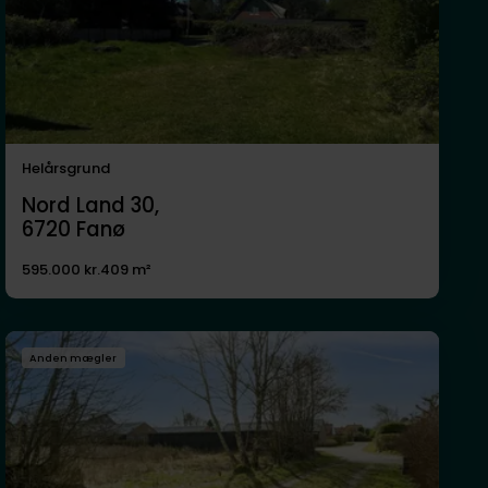
Helårsgrund
Nord Land 30,
6720
Fanø
595.000 kr.
409 m²
Anden mægler