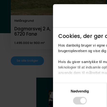
Helårsgrund
Dagmarsvej 2 A,
6720
Fanø
Cookies, der gør d
1.495.000 kr.
900 m²
Hos danbolig bruger vi egne c
brugeroplevelsen og vise dig 
Se alle boliger
Hvis du giver samtykke til ma
teknologier til at indsamle 
anvende dem til målrettet mark
Ved at klikke på ”OK” giver d
Consent
tilbagekalde dit samtykke ved 
Nødvendig
Selection
finder du i vores
privatlivspo