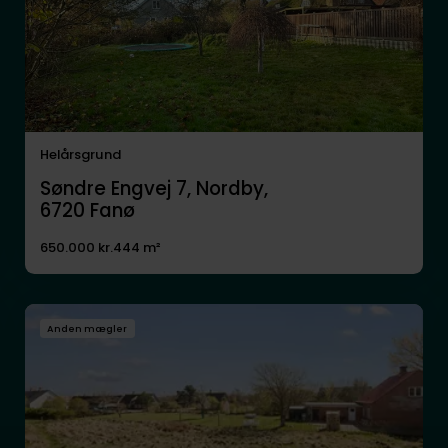
Helårsgrund
Søndre Engvej 7, Nordby,
6720
Fanø
650.000 kr.
444 m²
Anden mægler