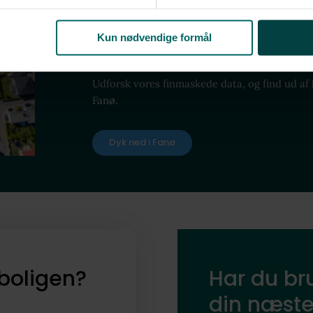
nye naboer og
nabolag
Kun nødvendige formål
Udforsk vores finmaskede data, og find ud af
Fanø.
Dyk ned i Fanø
boligen?
Har du bru
din næste