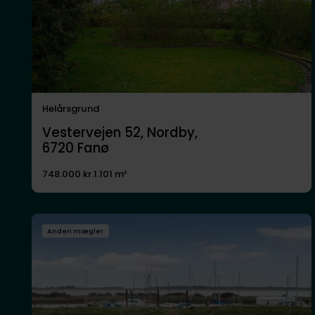
Helårsgrund
Vestervejen 52, Nordby,
6720
Fanø
748.000 kr.
1.101 m²
Anden mægler