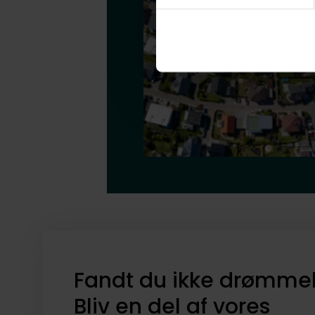
Fandt du ikke drømme
Bliv en del af vores