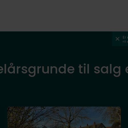
Er
Få 
lårsgrunde til salg e