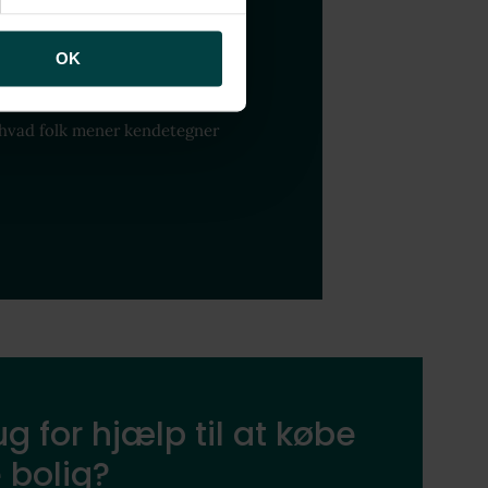
 dit nye
OK
 hvad folk mener kendetegner
g for hjælp til at købe
 bolig?