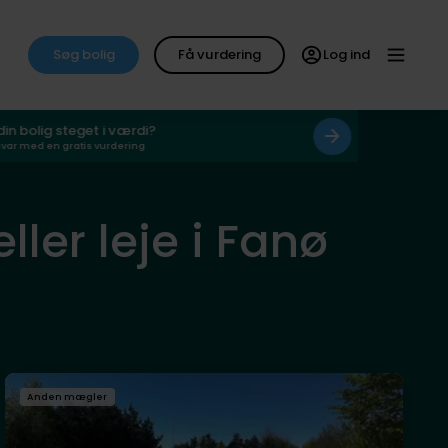
Søg bolig
Få vurdering
Log ind
 din bolig steget i værdi?
svar med en gratis vurdering
ller leje i Fanø
Anden mægler