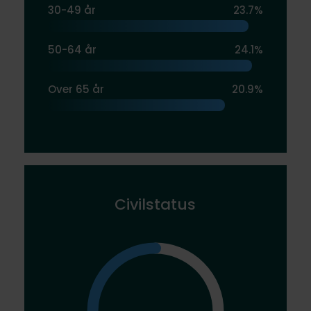
30-49 år
23.7%
50-64 år
24.1%
Over 65 år
20.9%
Civilstatus