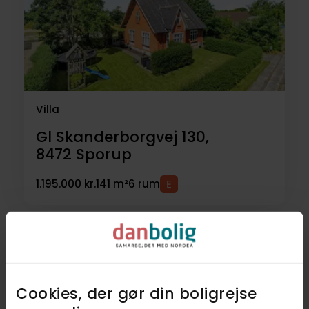
Villa
Gl Skanderborgvej 130,
8472
Sporup
1.195.000 kr.
141 m²
6 rum
5
Villaer
Cookies, der gør din boligrejse
1
Landejendom