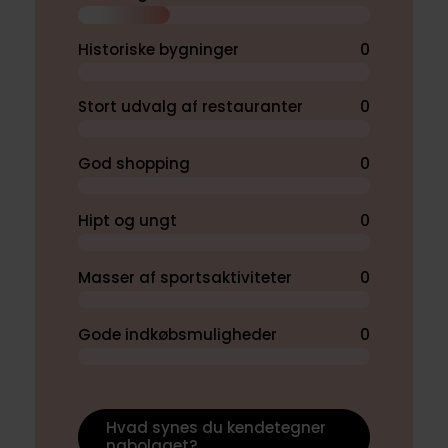
Historiske bygninger
0
Stort udvalg af restauranter
0
God shopping
0
Hipt og ungt
0
Masser af sportsaktiviteter
0
Gode indkøbsmuligheder
0
Hvad synes du kendetegner
nabolaget?