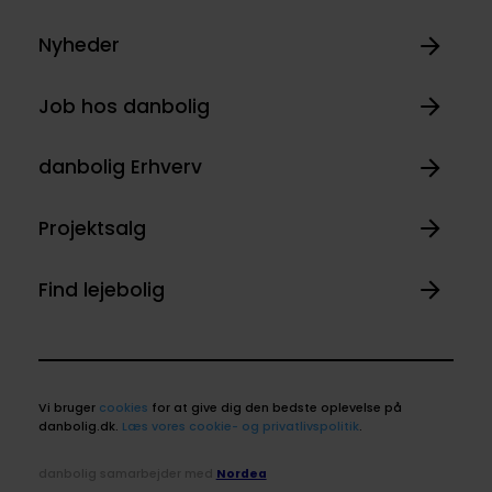
Nyheder
Job hos danbolig
danbolig Erhverv
Projektsalg
Find lejebolig
Vi bruger
cookies
for at give dig den bedste oplevelse på
danbolig.dk.
Læs vores cookie- og privatlivspolitik
.
danbolig samarbejder med
Nordea