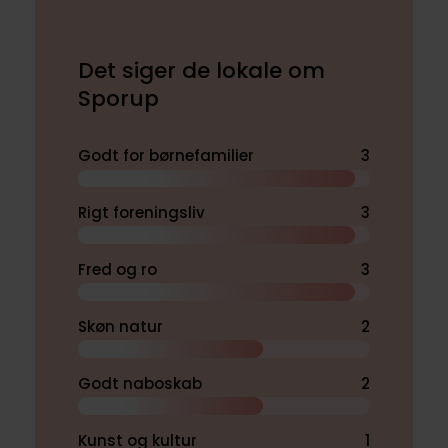
Det siger de lokale om
Sporup
Godt for børnefamilier
3
Rigt foreningsliv
3
Fred og ro
3
Skøn natur
2
Godt naboskab
2
Kunst og kultur
1