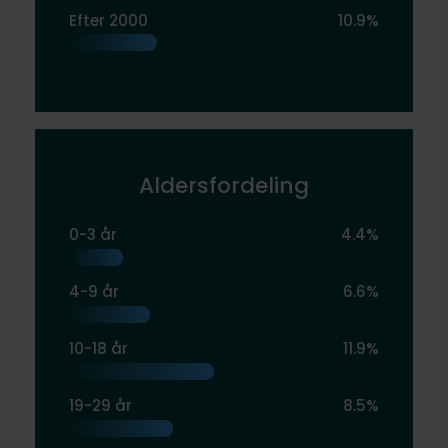
Efter 2000
10.9%
Aldersfordeling
0-3 år
4.4%
4-9 år
6.6%
10-18 år
11.9%
19-29 år
8.5%