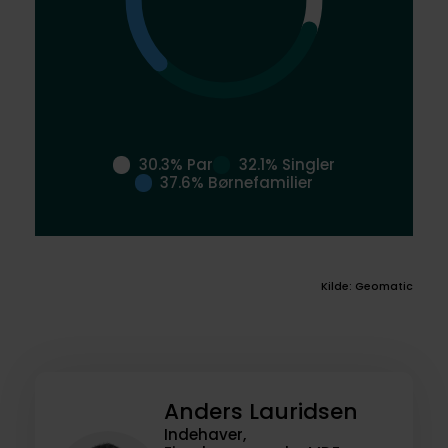
30.3% Par
32.1% Singler
37.6% Børnefamilier
Kilde: Geomatic
Anders Lauridsen
Indehaver,