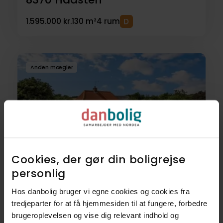
1.595.000 kr.
130 m²
4 rum
Anden mægler
Cookies, der gør din boligrejse
Villa
personlig​
Clausholmvej 332,
Hos danbolig bruger vi egne cookies og cookies fra
8370
Hadsten
tredjeparter for at få hjemmesiden til at fungere, forbedre
brugeroplevelsen og vise dig relevant indhold og
895.000 kr.
80 m²
2 rum