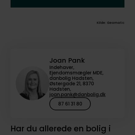
Kilde: Geomatic
Joan Pank
Indehaver,
Ejendomsmægler MDE,
danbolig Hadsten,
Østergade 21, 8370
Hadsten,
joan.pank@danbolig.dk
87 61 31 80
Har du allerede en bolig i