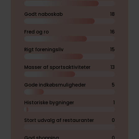
Godt naboskab
18
Fred og ro
16
Rigt foreningsliv
15
Masser af sportsaktiviteter
13
Gode indkøbsmuligheder
5
Historiske bygninger
1
Stort udvalg af restauranter
0
God shopping
0