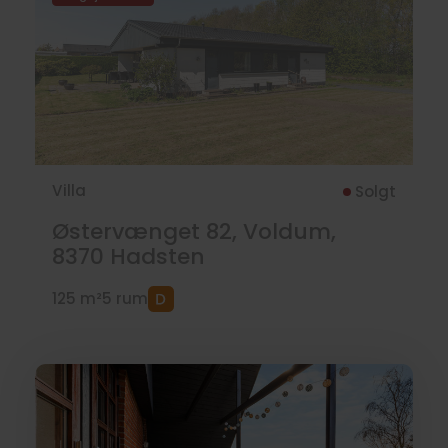
til
salg
Villa
Solgt
Østervænget 82, Voldum,
8370
Hadsten
125 m²
5 rum