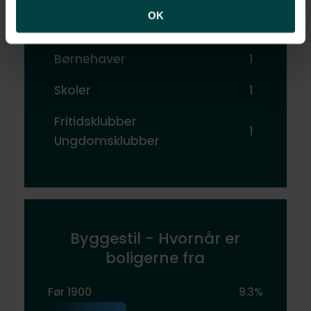
OK
Vuggestuer
1
Børnehaver
1
Skoler
1
Fritidsklubber
1
Ungdomsklubber
Byggestil - Hvornår er
boligerne fra
Før 1900
9.3%