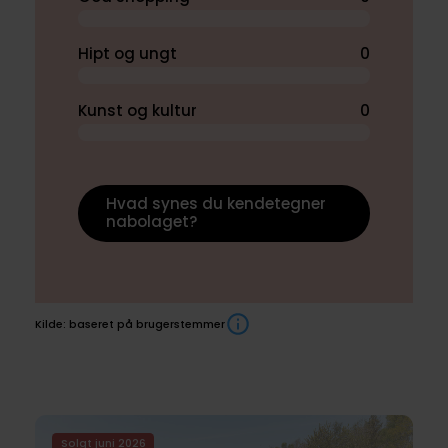
Hipt og ungt
0
Kunst og kultur
0
Hvad synes du kendetegner
nabolaget?
Kilde: baseret på brugerstemmer
Boliger
Solgt juni 2026