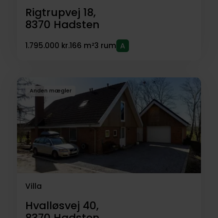
Rigtrupvej 18,
8370
Hadsten
1.795.000 kr.
166 m²
3 rum
Anden mægler
Villa
Hvalløsvej 40,
8370
Hadsten