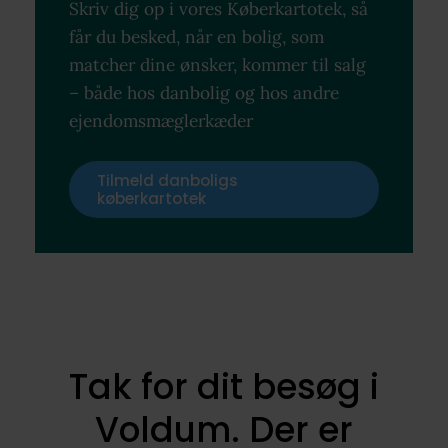
Skriv dig op i vores Køberkartotek, så
får du besked, når en bolig, som
matcher dine ønsker, kommer til salg
– både hos danbolig og hos andre
ejendomsmæglerkæder
Tilmeld danboligs
køberkartotek
Tak for dit besøg i
Voldum. Der er