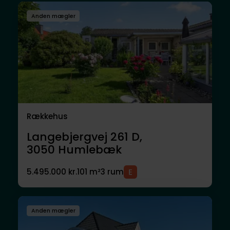
Anden mægler
Rækkehus
Langebjergvej 261 D,
3050
Humlebæk
5.495.000 kr.
101 m²
3 rum
Anden mægler