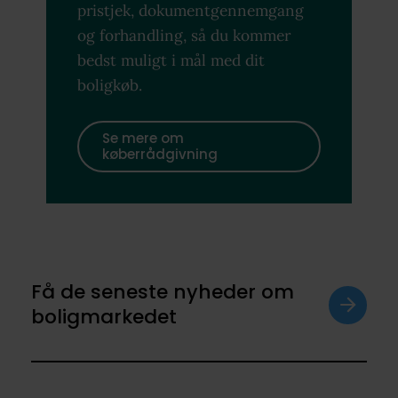
pristjek, dokumentgennemgang
og forhandling, så du kommer
bedst muligt i mål med dit
boligkøb.
Se mere om
køberrådgivning
Få de seneste nyheder om
boligmarkedet