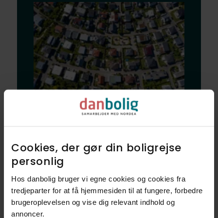
Bliv klogere på
dine nye naboer
Cookies, der gør din boligrejse
og dit nye
personlig​
nabolag
Hos danbolig bruger vi egne cookies og cookies fra
tredjeparter for at få hjemmesiden til at fungere, forbedre
brugeroplevelsen og vise dig relevant indhold og
Udforsk vores finmaskede data, og
annoncer.​