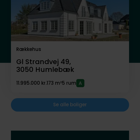
Rækkehus
Gl Strandvej 49,
3050
Humlebæk
11.995.000 kr.
173 m²
5 rum
Se alle boliger