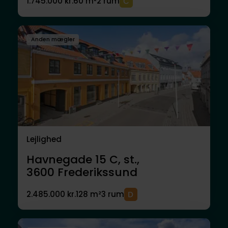
1.745.000 kr.
60 m²
2 rum
Anden mægler
Lejlighed
Havnegade 15 C, st.,
3600
Frederikssund
2.485.000 kr.
128 m²
3 rum