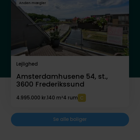
Anden mægler
Lejlighed
Amsterdamhusene 54, st.,
3600
Frederikssund
4.995.000 kr.
140 m²
4 rum
Se alle boliger