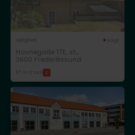
Lejlighed
Solgt
Havnegade 17E, st.,
3600
Frederikssund
57 m²
2 rum