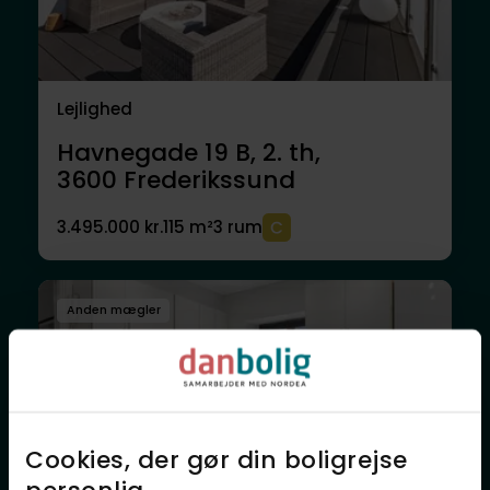
Lejlighed
Havnegade 19 B, 2. th,
3600
Frederikssund
3.495.000 kr.
115 m²
3 rum
Anden mægler
Cookies, der gør din boligrejse