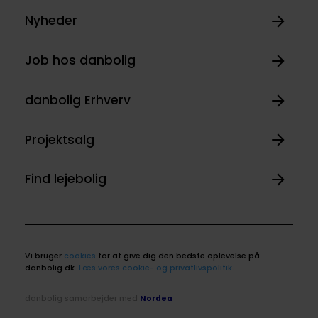
Nyheder
Job hos danbolig
danbolig Erhverv
Projektsalg
Find lejebolig
Vi bruger
cookies
for at give dig den bedste oplevelse på
danbolig.dk.
Læs vores cookie- og privatlivspolitik
.
danbolig samarbejder med
Nordea