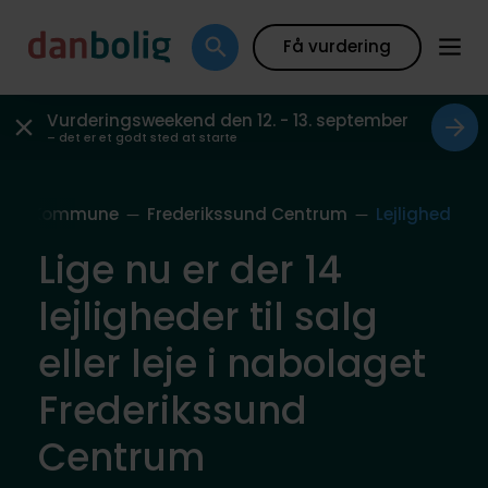
Få vurdering
Vurderingsweekend den 12. - 13. september
– det er et godt sted at starte
sund Kommune
Frederikssund Centrum
Lejlighed
Lige nu er der 14
lejligheder til salg
eller leje i nabolaget
Frederikssund
Centrum