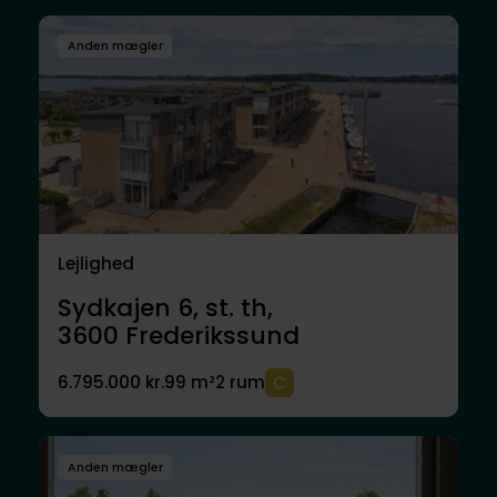
Anden mægler
Lejlighed
Sydkajen 6, st. th,
3600
Frederikssund
6.795.000 kr.
99 m²
2 rum
Anden mægler