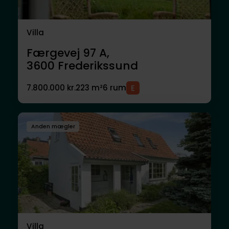
Villa
Færgevej 97 A,
3600
Frederikssund
7.800.000 kr.
223 m²
6 rum
Anden mægler
Villa