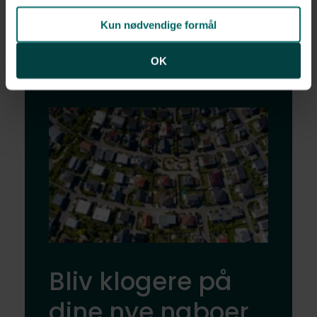
Se alle boliger
Kun nødvendige formål
OK
Bliv klogere på
dine nye naboer