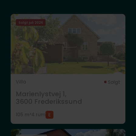
Solgt juli 2026
Villa
Solgt
Marienlystvej 1,
3600
Frederikssund
105 m²
4 rum