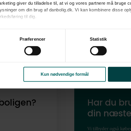
nabolag
rketing giver du tilladelse til, at vi og vores partnere må bruge 
oplysninger om din brug af danbolig.dk. Vi kan kombinere disse o
edsføring til dig.​
Udforsk vores finmaskede data, og find ud af
Vellerup.
u samtykke til alle formål. Du kan til enhver tid læse mere om 
at følge linket til vores
cookiepolitik
. Oplysninger om behandli
Præferencer
Statistik
litik
.
Dyk ned i Vellerup
Kun nødvendige formål
boligen?
Har du bru
din næste
Vi tilbyder også køber