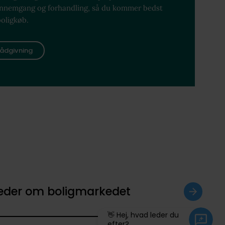
ennemgang og forhandling, så du kommer bedst
boligkøb.
ådgivning
heder om boligmarkedet
👋 Hej, hvad leder du
efter?