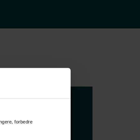
å dine
 dit nye
ungere, forbedre