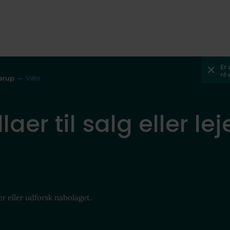
Er
Få 
lerup
Villa
llaer til salg eller l
er eller udforsk nabolaget.