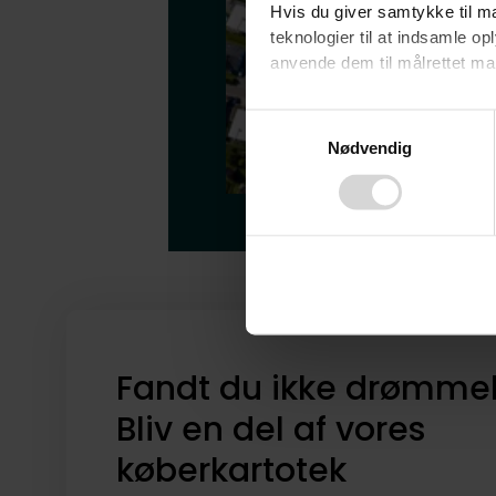
Hvis du giver samtykke til ma
teknologier til at indsamle 
anvende dem til målrettet mark
Ved at klikke på ”OK” giver d
Consent
tilbagekalde dit samtykke ved 
Nødvendig
Selection
finder du i vores
privatlivspo
Fandt du ikke drømme
Bliv en del af vores
køberkartotek