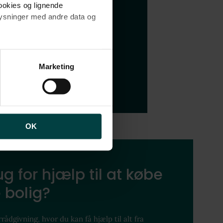
cookies og lignende
plysninger med andre data og
 hvad folk mener kendetegner
brugen af cookies samt
ng af personoplysninger
Marketing
OK
g for hjælp til at købe
 bolig?
rådgivning, hvor du kan få hjælp til alt fra