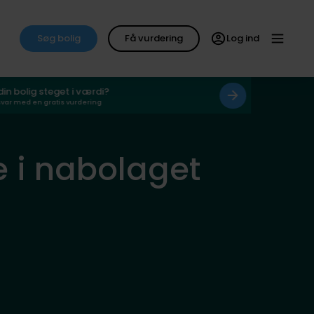
Søg bolig
Få vurdering
Log ind
 din bolig steget i værdi?
svar med en gratis vurdering
eje i nabolaget