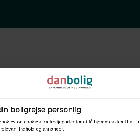
Bliv klogere p
in boligrejse personlig​
nye naboer og
ookies og cookies fra tredjeparter for at få hjemmesiden til at f
relevant indhold og annoncer.​