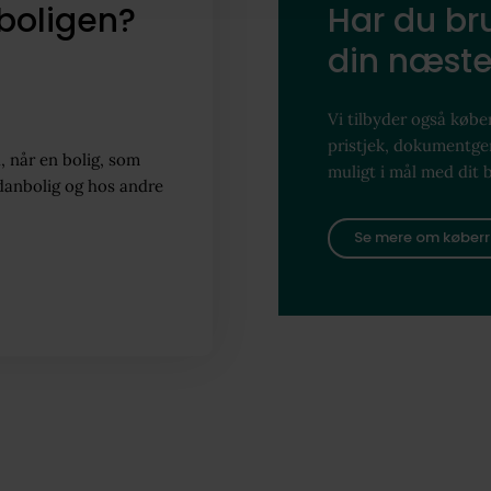
boligen?
Har du bru
din næste
Vi tilbyder også køber
pristjek, dokumentg
, når en bolig, som
muligt i mål med dit 
danbolig og hos andre
Se mere om køberr