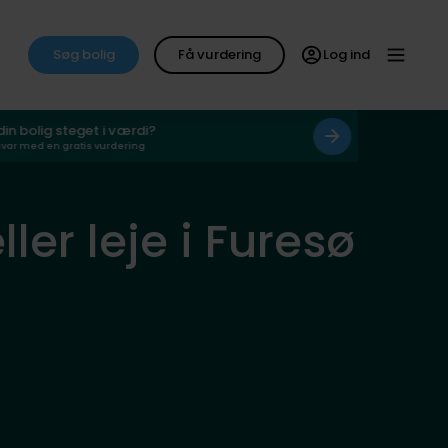
Søg bolig
Få vurdering
Log ind
 din bolig steget i værdi?
svar med en gratis vurdering
ler leje i Furesø