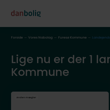
Forside
Vores Nabolag
Furesø Kommune
Landejen
Lige nu er der 1 la
Kommune
Anden mægler