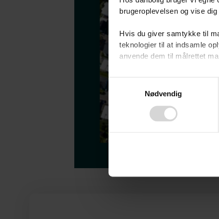
Hos danbolig bruger vi egne c
brugeroplevelsen og vise dig 
Hvis du giver samtykke til ma
teknologier til at indsamle 
anvende dem til målrettet mark
Ved at klikke på ”OK” giver d
Consent
tilbagekalde dit samtykke ved 
Nødvendig
Selection
finder du i vores
privatlivspo