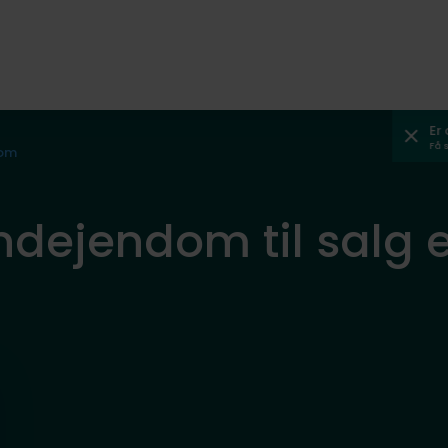
Er
Få 
dom
ndejendom til salg el