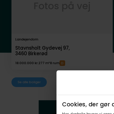
Landejendom
Stavnsholt Gydevej 97,
3460
Birkerød
18.000.000 kr.
277 m²
8 rum
Se alle boliger
Cookies, der gør d