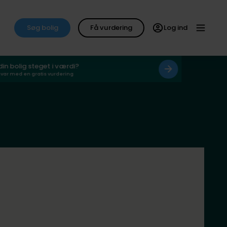
Søg bolig
Få vurdering
Log ind
 din bolig steget i værdi?
svar med en gratis vurdering