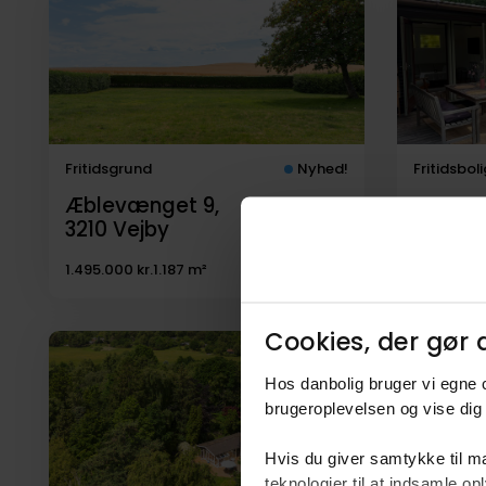
til
salg
Fritidsgrund
Nyhed!
Fritidsboli
Æblevænget 9,
Rågeva
3210
Vejby
3210
Ve
1.495.000 kr.
1.187 m²
Købsaft
Cookies, der gør d
Solgt juli 2
Hos danbolig bruger vi egne c
brugeroplevelsen og vise dig 
Hvis du giver samtykke til ma
teknologier til at indsamle 