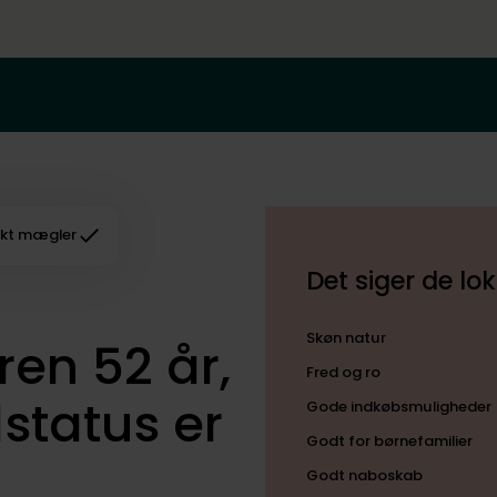
kt mægler
Det siger de lo
Skøn natur
en 52 år,
Fred og ro
lstatus er
Gode indkøbsmuligheder
Godt for børnefamilier
Godt naboskab