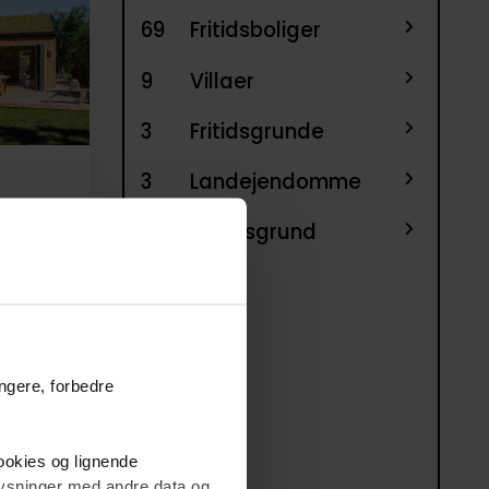
69
Fritidsboliger
9
Villaer
3
Fritidsgrunde
3
Landejendomme
1
Helårsgrund
ungere, forbedre
cookies og lignende
plysninger med andre data og