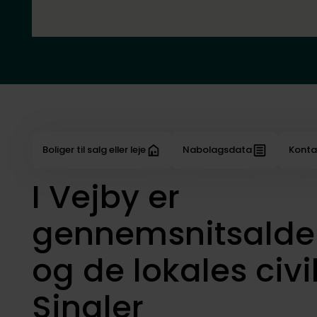
Boliger til salg eller leje
Nabolagsdata
Konta
I Vejby er
gennemsnitsalder
og de lokales civi
Singler