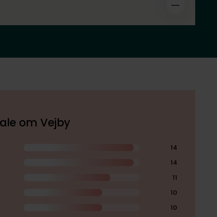
kale om Vejby
14
14
11
10
10