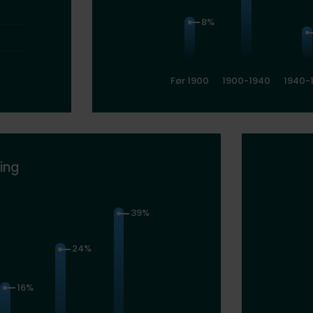
8%
Før 1900
1900-1940
1940-
ing
39%
24%
16%