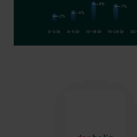
8%
7%
4%
2%
0-3 år
4-9 år
10-18 år
19-29 år
30