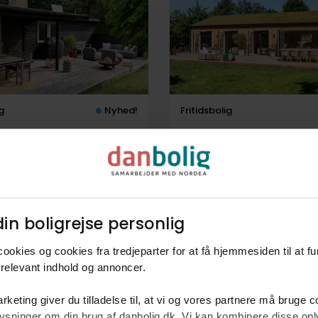
g
Nyhed!
Fritidsbolig
ngsvej 16,
Sleipnersvej 38,
jby
3210
Vejby
ale underskrevet!
Købsaftale underskrevet!
in boligrejse personlig​
026
Solgt juni 2026
ookies og cookies fra tredjeparter for at få hjemmesiden til at f
relevant indhold og annoncer.​
rketing giver du tilladelse til, at vi og vores partnere må bruge 
oplysninger om din brug af danbolig.dk. Vi kan kombinere disse o