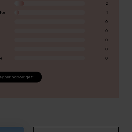
2
ter
1
0
0
0
0
er
0
egner nabolaget?