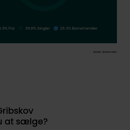
4.9% Par
39.8% Singler
25.3% Børnefamilier
Kilde: Geomatic
Gribskov
 at sælge?