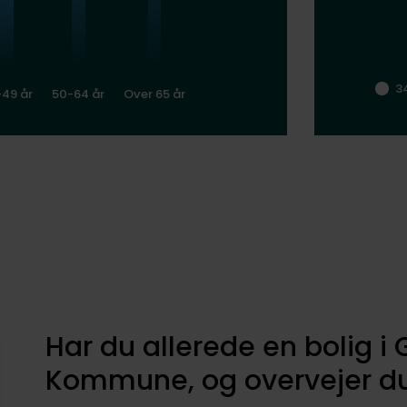
3
-49 år
50-64 år
Over 65 år
Har du allerede en bolig i 
Kommune, og overvejer du