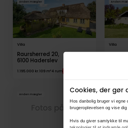
Anden mægler
Anden mæ
til
salg
Villa
Villa
Raursherred 20,
Starup 
6100
Haderslev
6100
H
1.195.000 kr.
109 m²
4 rum
2.095.000 
Cookies, der gør d
Anden mægler
Anden mæ
Hos danbolig bruger vi egne c
brugeroplevelsen og vise dig 
Hvis du giver samtykke til ma
teknologier til at indsamle 