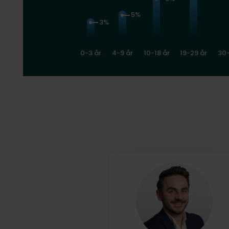
5%
3%
0-3 år
4-9 år
10-18 år
19-29 år
30