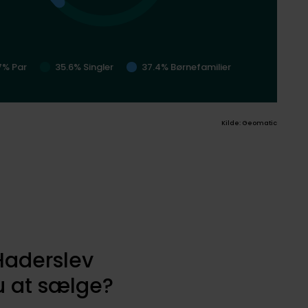
7% Par
35.6% Singler
37.4% Børnefamilier
Kilde: Geomatic
 Haderslev
 at sælge?