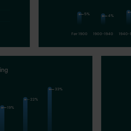
5%
4%
Før 1900
1900-1940
1940-
ing
33%
22%
19%