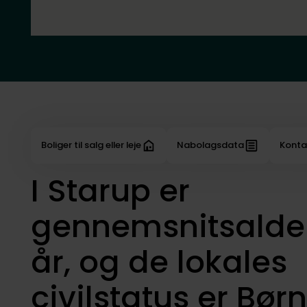
Boliger til salg eller leje
Nabolagsdata
Konta
I Starup er
gennemsnitsalde
år, og de lokales
civilstatus er Bør