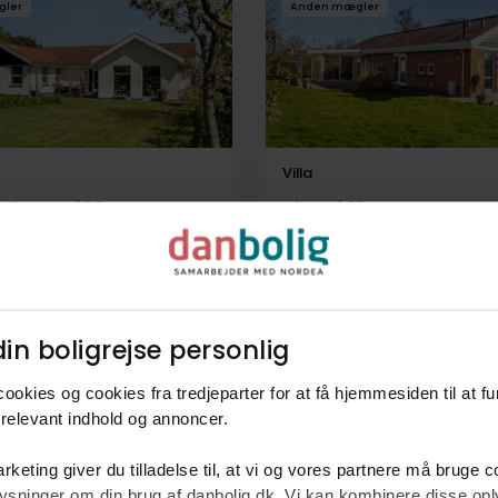
gler
Anden mægler
Villa
Skovvej 10,
Siøvej 18,
aderslev
6100
Haderslev
kr.
203 m²
6 rum
1.695.000 kr.
133 m²
6 rum
in boligrejse personlig​
gler
Anden mægler
ookies og cookies fra tredjeparter for at få hjemmesiden til at f
relevant indhold og annoncer.​
rketing giver du tilladelse til, at vi og vores partnere må bruge 
oplysninger om din brug af danbolig.dk. Vi kan kombinere disse o