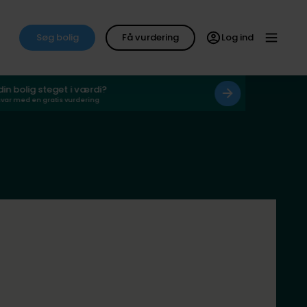
Søg bolig
Få vurdering
Log ind
 din bolig steget i værdi?
svar med en gratis vurdering