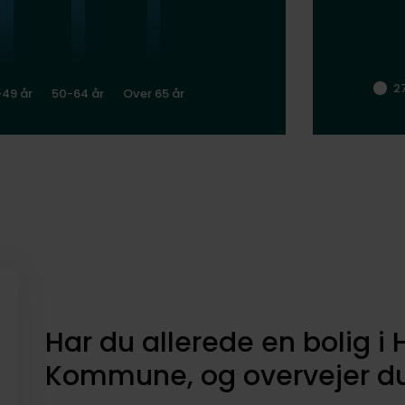
2
-49 år
50-64 år
Over 65 år
Har du allerede en bolig i
Kommune, og overvejer du