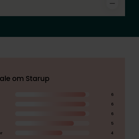
kale om Starup
6
6
6
5
er
4