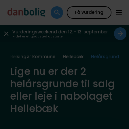
Få vurdering
Vurderingsweekend den 12. - 13. september
– det er et godt sted at starte
g
Helsingør Kommune
Hellebæk
Helårsgrund
Lige nu er der 2
helårsgrunde til salg
eller leje i nabolaget
Hellebæk