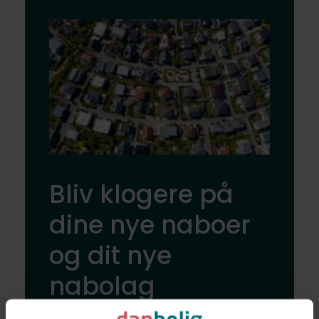
Bliv klogere på
dine nye naboer
og dit nye
nabolag