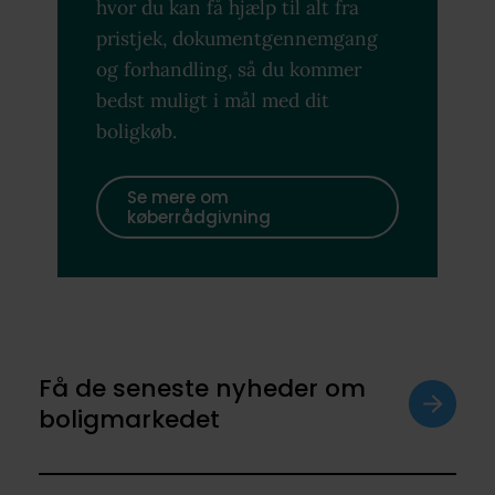
hvor du kan få hjælp til alt fra
pristjek, dokumentgennemgang
og forhandling, så du kommer
bedst muligt i mål med dit
boligkøb.
Se mere om
køberrådgivning
Få de seneste nyheder om
boligmarkedet