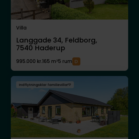
Villa
Langgade 34, Feldborg,
7540
Haderup
995.000 kr.
165 m²
5 rum
Indflytningsklar familievilla!💚