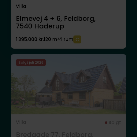
Villa
Elmevej 4 + 6, Feldborg,
7540
Haderup
1.395.000 kr.
120 m²
4 rum
Solgt juli 2026
Villa
Solgt
Bredgade 77, Feldborg,