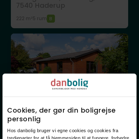
7540
Haderup
222 m²
5 rum
Villa
Cookies, der gør din boligrejse
Langgade 28, Feldborg,
personlig​
7540
Haderup
Hos danbolig bruger vi egne cookies og cookies fra
Købsaftale underskrevet!
tredjeparter for at få hjemmesiden til at fungere, forbedre