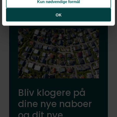
Kun nødvendige formål
OK
Bliv klogere på
dine nye naboer
og dit nye