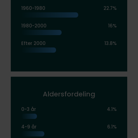
1960-1980
22.7%
1980-2000
16%
Efter 2000
13.8%
Aldersfordeling
0-3 år
4.1%
4-9 år
6.1%