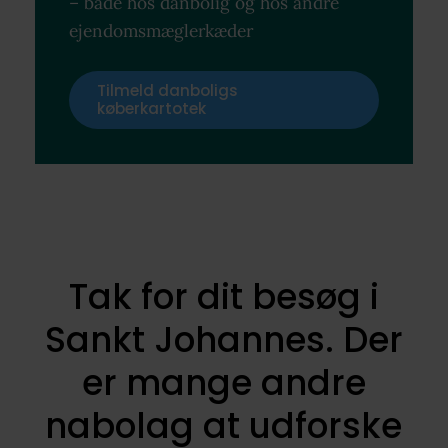
– både hos danbolig og hos andre
ejendomsmæglerkæder
Tilmeld danboligs
køberkartotek
Tak for dit besøg i
Sankt Johannes. Der
er mange andre
nabolag at udforske