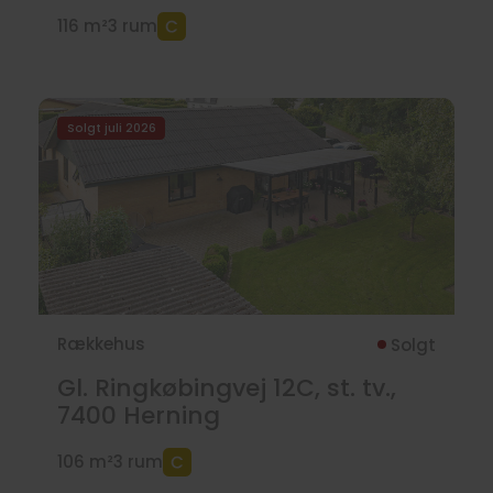
116 m²
3 rum
Solgt juli 2026
Rækkehus
Solgt
Gl. Ringkøbingvej 12C, st. tv.,
7400
Herning
106 m²
3 rum