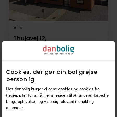
Villa
Thujavej 12,
7400
Herning
1.875.000 kr.
168 m²
6 rum
Cookies, der gør din boligrejse
personlig​
41
Villaer
Hos danbolig bruger vi egne cookies og cookies fra
tredjeparter for at få hjemmesiden til at fungere, forbedre
9
Lejligheder
brugeroplevelsen og vise dig relevant indhold og
annoncer.​
7
Rækkehuse