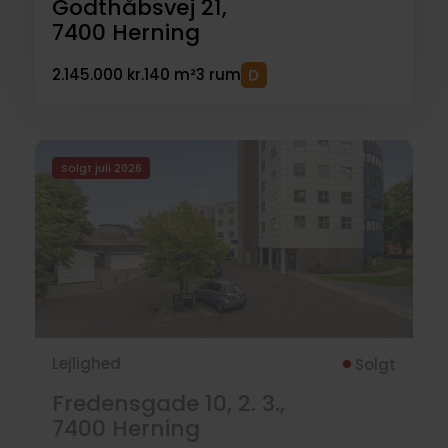
Godthåbsvej 21,
7400
Herning
2.145.000 kr.
140 m²
3 rum
Solgt juli 2026
Lejlighed
Solgt
Fredensgade 10, 2. 3.,
7400
Herning