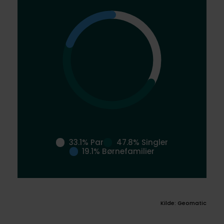
33.1% Par
47.8% Singler
19.1% Børnefamilier
Kilde: Geomatic