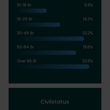
10-18 år
9.8%
19-29 år
14.3%
30-49 år
22.2%
50-64 år
19.6%
Over 65 år
23.9%
Civilstatus