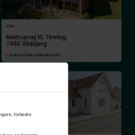
Villa
Møltrupvej 10, Timring,
7480
Vildbjerg
Købsaftale underskrevet!
Anden mægler
ungere, forbedre