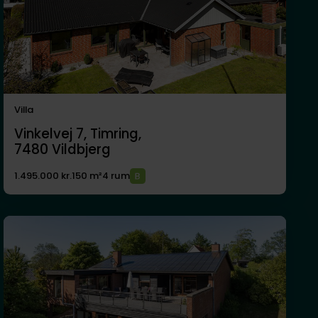
Villa
Vinkelvej 7, Timring,
7480
Vildbjerg
1.495.000 kr.
150 m²
4 rum