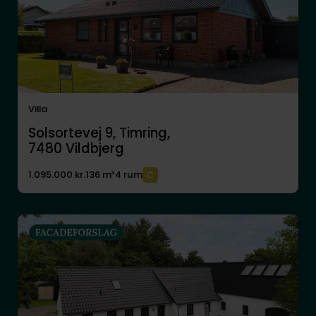
Villa
Solsortevej 9, Timring,
7480
Vildbjerg
1.095.000 kr.
136 m²
4 rum