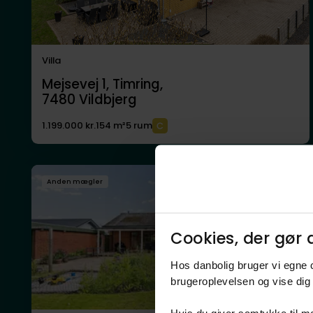
Villa
Mejsevej 1, Timring,
7480
Vildbjerg
1.199.000 kr.
154 m²
5 rum
Anden mægler
Cookies, der gør d
Hos danbolig bruger vi egne c
brugeroplevelsen og vise dig 