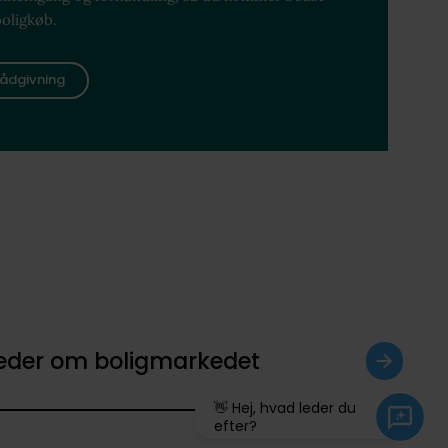
boligkøb.
ådgivning
heder om boligmarkedet
👋 Hej, hvad leder du
efter?