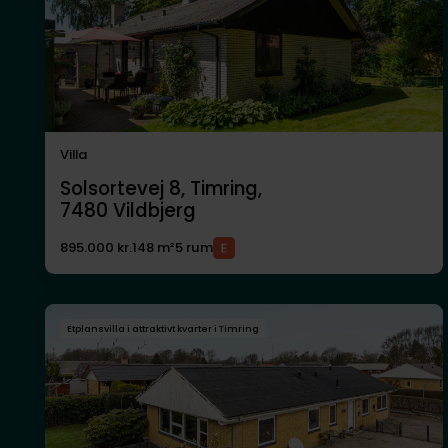
Villa
Solsortevej 8, Timring,
7480
Vildbjerg
895.000 kr.
148 m²
5 rum
Etplansvilla i attraktivt kvarter i Timring