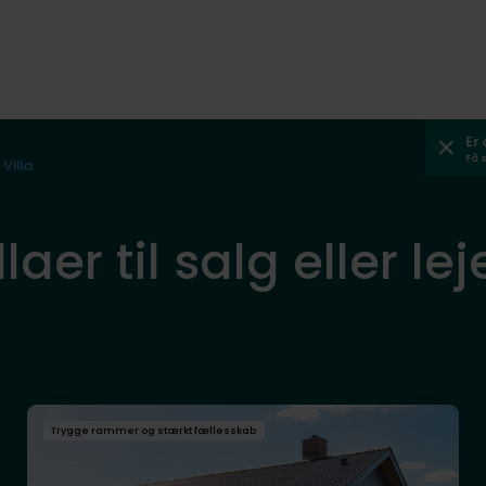
Er
Få 
Villa
llaer til salg eller l
Trygge rammer og stærkt fællesskab