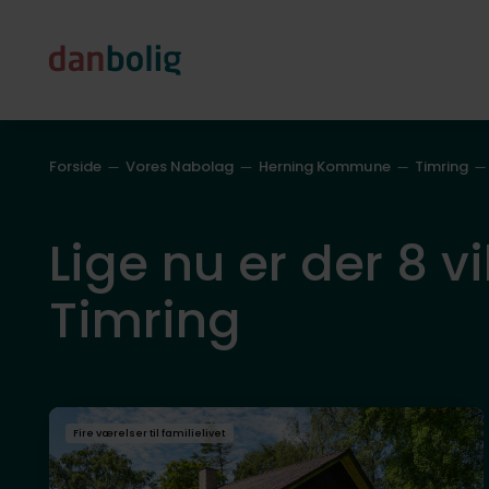
Forside
Vores Nabolag
Herning Kommune
Timring
Lige nu er der 8 vi
Timring
Fire værelser til familielivet