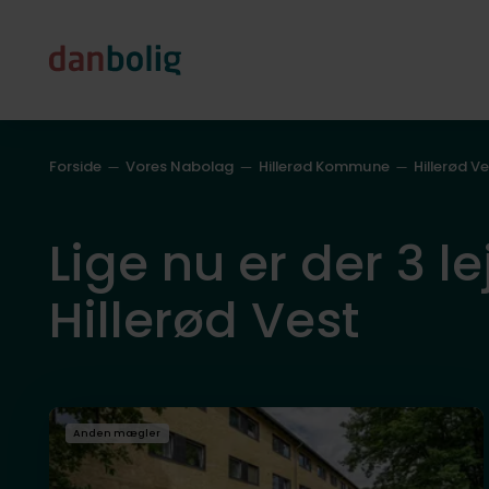
Forside
Vores Nabolag
Hillerød Kommune
Hillerød V
Lige nu er der 3 le
Hillerød Vest
Anden mægler