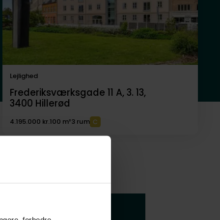
Lejlighed
Frederiksværksgade 11 A, 3. 13,
3400
Hillerød
4.195.000 kr.
100 m²
3 rum