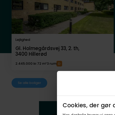
Lejlighed
Gl. Holmegårdsvej 33, 2. th,
3400
Hillerød
2.445.000 kr.
72 m²
3 rum
Se alle boliger
Cookies, der gør d