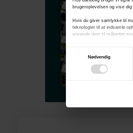
Hos danbolig bruger vi egne c
brugeroplevelsen og vise dig 
Hvis du giver samtykke til ma
teknologier til at indsamle 
anvende dem til målrettet mark
Ved at klikke på ”OK” giver d
Consent
tilbagekalde dit samtykke ved 
Nødvendig
Selection
finder du i vores
privatlivspo