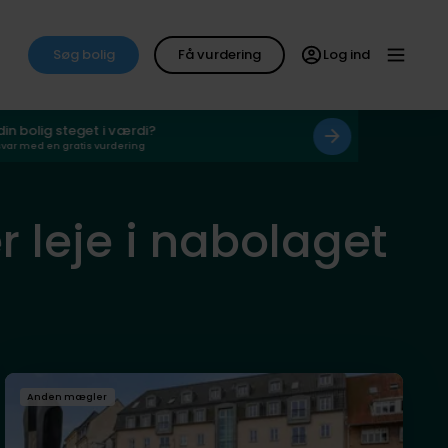
Søg bolig
Få vurdering
Log ind
 din bolig steget i værdi?
svar med en gratis vurdering
er leje i nabolaget
Anden mægler