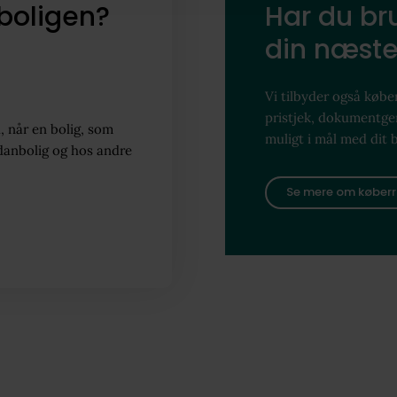
boligen?
Har du bru
din næste
Vi tilbyder også køber
pristjek, dokumentg
, når en bolig, som
muligt i mål med dit 
danbolig og hos andre
Se mere om køberr