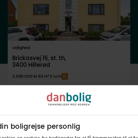
Lejlighed
Brickasvej 16, st. th,
3400
Hillerød
2.095.000 kr.
63 m²
2 rum
in boligrejse personlig​