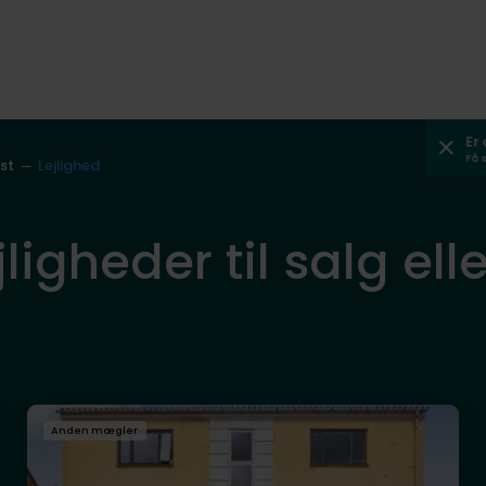
Er
Få 
est
Lejlighed
jligheder til salg ell
Anden mægler