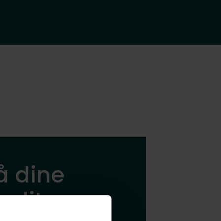
å dine
 dit nye