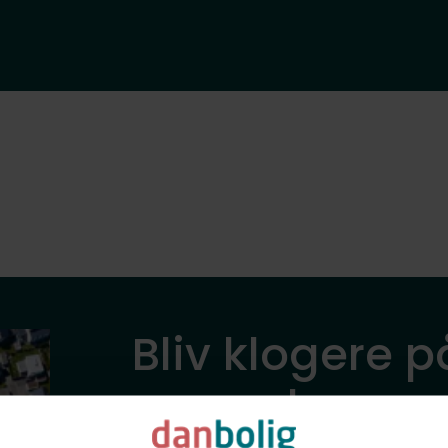
Bliv klogere p
nye naboer og