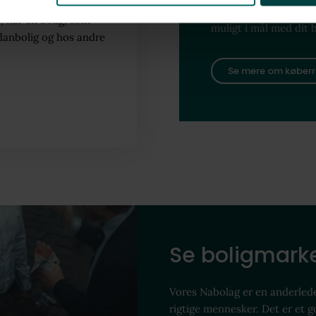
pristjek, dokumentg
, når en bolig, som
muligt i mål med dit 
danbolig og hos andre
Se mere om køberr
Se boligmarke
Vores Nabolag er en anderled
rigtige mennesker. Det er et 