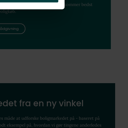
ennemgang og forhandling, så du kommer bedst
boligkøb.
ådgivning
det fra en ny vinkel
es måde at udforske boligmarkedet på - baseret på
godt eksempel på, hvordan vi gør tingene anderledes