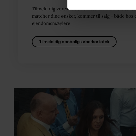
Tilmeld dig vores køberkartotek. Så får du besked
matcher dine ønsker, kommer til salg - både hos 
ejendomsmæglere
Tilmeld dig danbolig køberkartotek