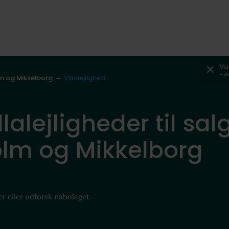
Vu
– d
m og Mikkelborg
Villalejlighed
lalejligheder til salg 
lm og Mikkelborg
er eller udforsk nabolaget.