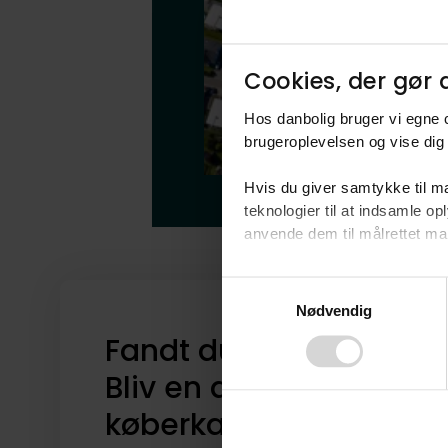
Cookies, der gør d
Hos danbolig bruger vi egne c
brugeroplevelsen og vise dig 
Hvis du giver samtykke til ma
teknologier til at indsamle 
anvende dem til målrettet mark
Ved at klikke på ”OK” giver d
Consent
tilbagekalde dit samtykke ved 
Nødvendig
Selection
finder du i vores
privatlivspo
Fandt du ikke drømme
Bliv en del af vores
køberkartotek