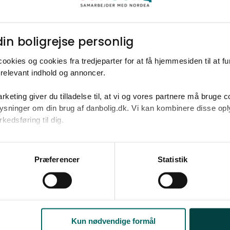
nabolag
Udforsk vores finmaskede data, og find ud af
in boligrejse personlig​
Hørsholm og Mikkelborg.
ookies og cookies fra tredjeparter for at få hjemmesiden til at f
relevant indhold og annoncer.​
Dyk ned i Hørsholm og Mikkelborg
rketing giver du tilladelse til, at vi og vores partnere må bruge 
oplysninger om din brug af danbolig.dk. Vi kan kombinere disse o
edsføring til dig.​
u samtykke til alle formål. Du kan til enhver tid læse mere om 
at følge linket til vores
cookiepolitik
. Oplysninger om behandli
Præferencer
Statistik
litik
.
boligen?
Har du bru
din næste
Kun nødvendige formål
Vi tilbyder også køber