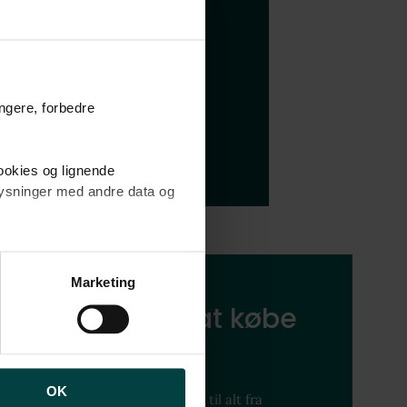
 hvad folk mener kendetegner
ungere, forbedre
cookies og lignende
plysninger med andre data og
brugen af cookies samt
ng af personoplysninger
Marketing
g for hjælp til at købe
 bolig?
OK
rådgivning, hvor du kan få hjælp til alt fra