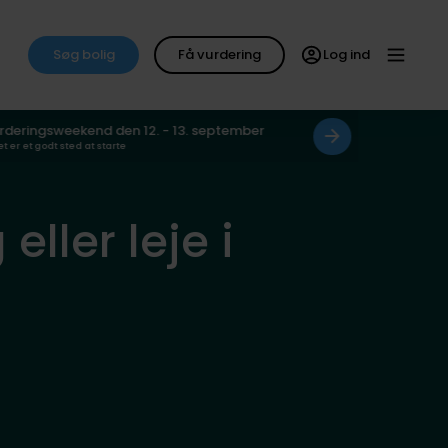
Søg bolig
Få vurdering
Log ind
rderingsweekend den 12. - 13. september
et er et godt sted at starte
eller leje i