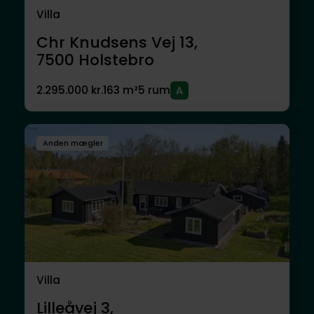
Villa
Chr Knudsens Vej 13,
7500
Holstebro
2.295.000 kr.
163 m²
5 rum
Anden mægler
Villa
Lilleåvej 3,