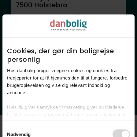
7500
Holstebro
2.195.000 kr.
192 m²
7 rum
Anden mægler
Cookies, der gør din boligrejse
personlig​
Hos danbolig bruger vi egne cookies og cookies fra
tredjeparter for at få hjemmesiden til at fungere, forbedre
brugeroplevelsen og vise dig relevant indhold og
annoncer.​
Villa
Hvis du giver samtykke til marketing giver du tilladelse
Lilleåvej 5,
til, at vi og vores partnere må bruge cookies og lignende
7500
Holstebro
teknologier til at indsamle oplysninger om din brug af
Consent
danbolig.dk. Vi kan kombinere disse oplysninger med
2.145.000 kr.
210 m²
5 rum
Nødvendig
Selection
andre data og anvende dem til målrettet markedsføring til