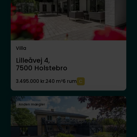
Villa
Lilleåvej 4,
7500
Holstebro
3.495.000 kr.
240 m²
6 rum
Anden mægler