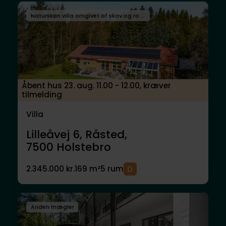
Naturskøn villa omgivet af skov og ro i Råsted
Åbent hus 23. aug. 11.00 - 12.00, kræver
tilmelding
Villa
Lilleåvej 6, Råsted,
7500
Holstebro
2.345.000 kr.
169 m²
5 rum
Anden mægler