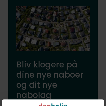
Bliv klogere på
dine nye naboer
og dit nye
nabolag