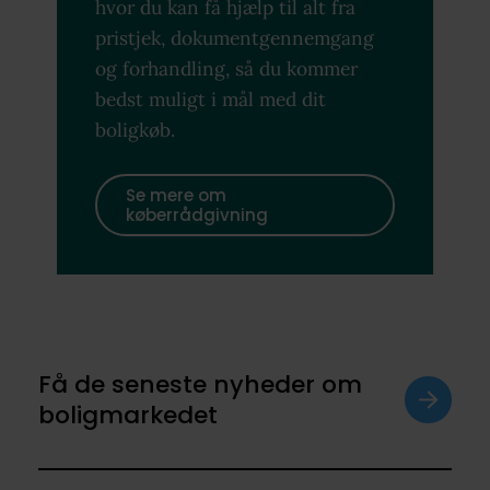
hvor du kan få hjælp til alt fra
pristjek, dokumentgennemgang
og forhandling, så du kommer
bedst muligt i mål med dit
boligkøb.
Se mere om
køberrådgivning
Få de seneste nyheder om
boligmarkedet