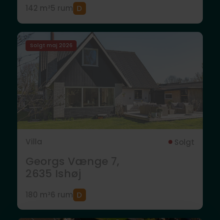
142 m²
5 rum
Solgt maj 2026
Villa
Solgt
Georgs Vænge 7,
2635
Ishøj
180 m²
6 rum