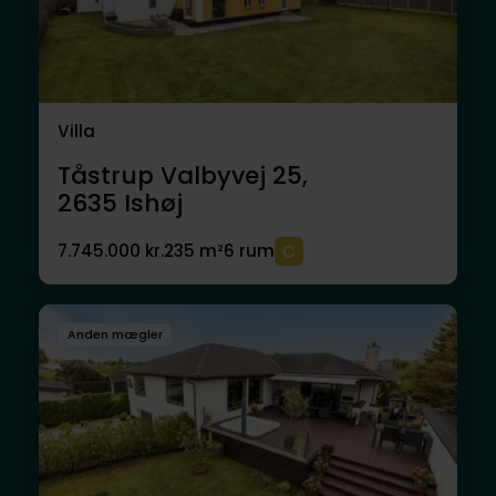
Villa
Tåstrup Valbyvej 25,
2635
Ishøj
7.745.000 kr.
235 m²
6 rum
Anden mægler