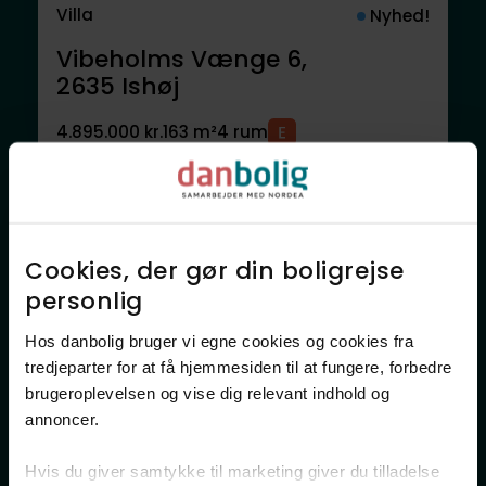
Villa
Nyhed!
Vibeholms Vænge 6,
2635
Ishøj
4.895.000 kr.
163 m²
4 rum
Anden mægler
Cookies, der gør din boligrejse
personlig​
Hos danbolig bruger vi egne cookies og cookies fra
tredjeparter for at få hjemmesiden til at fungere, forbedre
brugeroplevelsen og vise dig relevant indhold og
annoncer.​
Villa
Nyhed!
Mirabellevej 1,
Hvis du giver samtykke til marketing giver du tilladelse