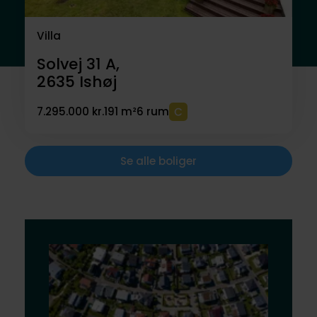
Villa
Solvej 31 A,
2635
Ishøj
7.295.000 kr.
191 m²
6 rum
Se alle boliger