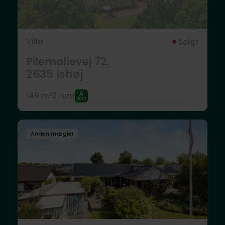
Villa
Solgt
Pilemøllevej 72,
2635
Ishøj
149 m²
3 rum
Anden mægler