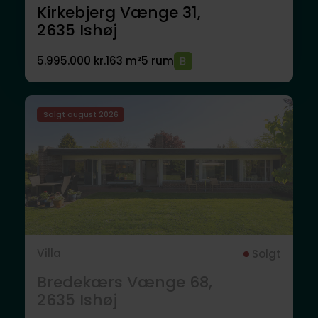
Kirkebjerg Vænge 31,
2635
Ishøj
5.995.000 kr.
163 m²
5 rum
Solgt august 2026
Villa
Solgt
Bredekærs Vænge 68,
2635
Ishøj