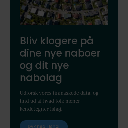
Bliv klogere på
dine nye naboer
og dit nye
nabolag
Udforsk vores finmaskede data, og
find ud af hvad folk mener
kendetegner Ishøj.
Dyk ned i Ishøj