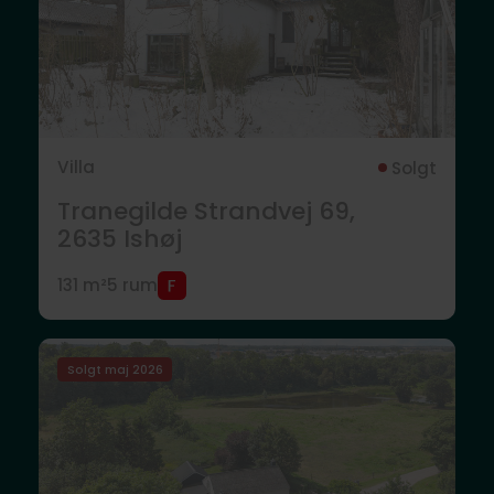
Villa
Solgt
Tranegilde Strandvej 69,
2635
Ishøj
131 m²
5 rum
Solgt maj 2026