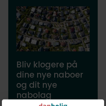
Bliv klogere på
dine nye naboer
og dit nye
nabolag