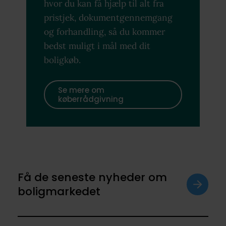
hvor du kan få hjælp til alt fra
pristjek, dokumentgennemgang
og forhandling, så du kommer
bedst muligt i mål med dit
boligkøb.
Se mere om
køberrådgivning
Få de seneste nyheder om
boligmarkedet