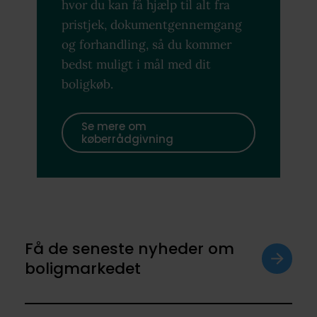
hvor du kan få hjælp til alt fra
pristjek, dokumentgennemgang
og forhandling, så du kommer
bedst muligt i mål med dit
boligkøb.
Se mere om
køberrådgivning
Få de seneste nyheder om
boligmarkedet