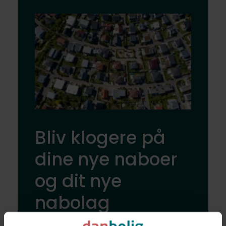
Bliv klogere på
dine nye naboer
og dit nye
nabolag