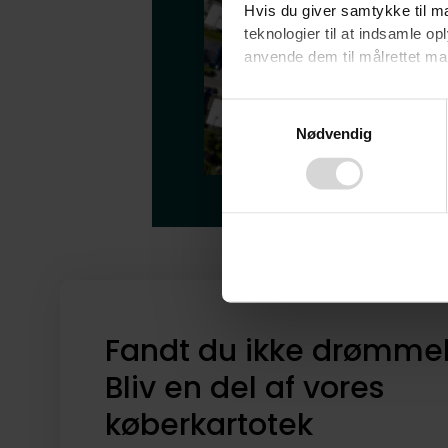
Hvis du giver samtykke til ma
teknologier til at indsamle 
anvende dem til målrettet mark
Ved at klikke på ”OK” giver d
Consent
tilbagekalde dit samtykke ved 
Nødvendig
Selection
finder du i vores
privatlivspo
Fandt du ikke drømme
Bliv en del af vores
køberkartotek