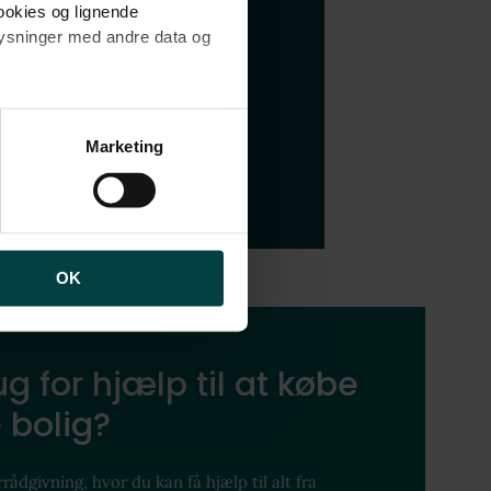
cookies og lignende
plysninger med andre data og
 hvad folk mener kendetegner
brugen af cookies samt
ng af personoplysninger
Marketing
OK
g for hjælp til at købe
 bolig?
rådgivning, hvor du kan få hjælp til alt fra