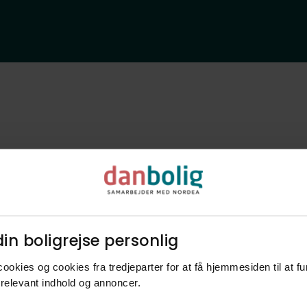
Bliv klogere p
in boligrejse personlig​
nye naboer og
ookies og cookies fra tredjeparter for at få hjemmesiden til at f
relevant indhold og annoncer.​