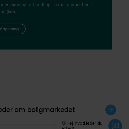
ennemgang og forhandling, så du kommer bedst
boligkøb.
ådgivning
heder om boligmarkedet
👋 Hej, hvad leder du
efter?