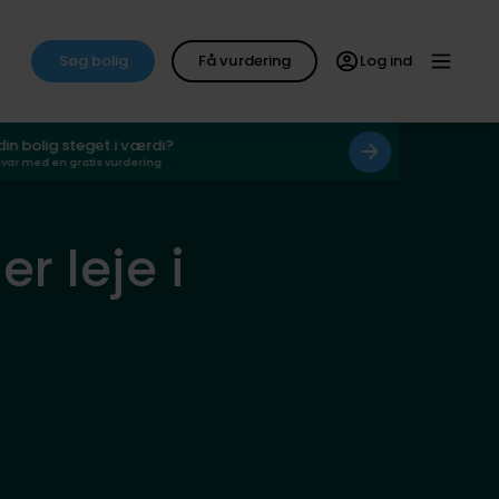
Søg bolig
Få vurdering
Log ind
 din bolig steget i værdi?
svar med en gratis vurdering
er leje i