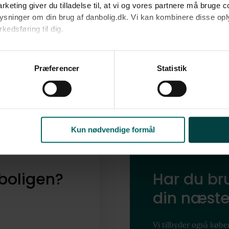
nabolag
rketing giver du tilladelse til, at vi og vores partnere må bruge 
oplysninger om din brug af danbolig.dk. Vi kan kombinere disse o
edsføring til dig.​
Udforsk vores finmaskede data, og find ud af
Indre Østerbro.
u samtykke til alle formål. Du kan til enhver tid læse mere om 
at følge linket til vores
cookiepolitik
. Oplysninger om behandli
Præferencer
Statistik
litik
.
Dyk ned i Indre Østerbro
Kun nødvendige formål
boligen?
Har du bru
din næste
Vi tilbyder også køber