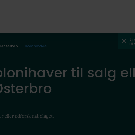
Er
Få 
 Østerbro
Kolonihave
lonihaver til salg ell
Østerbro
er eller udforsk nabolaget.