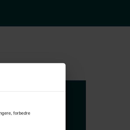
å dine
 dit nye
ungere, forbedre