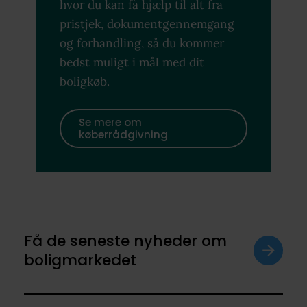
hvor du kan få hjælp til alt fra
pristjek, dokumentgennemgang
og forhandling, så du kommer
bedst muligt i mål med dit
boligkøb.
Se mere om
køberrådgivning
Få de seneste nyheder om
boligmarkedet