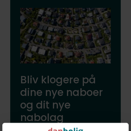
Bliv klogere på
dine nye naboer
og dit nye
nabolag