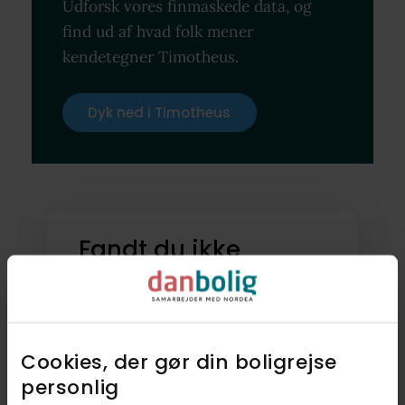
Udforsk vores finmaskede data, og
find ud af hvad folk mener
kendetegner Timotheus.
Dyk ned i Timotheus
Fandt du ikke
drømmeboligen?
Bliv en del af vores
køberkartotek
Cookies, der gør din boligrejse
personlig​
Tilmeld dig vores køberkartotek.