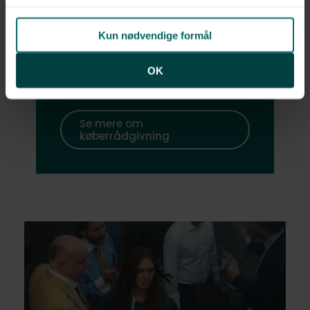
hvor du kan få hjælp til alt fra
pristjek, dokumentgennemgang
Kun nødvendige formål
og forhandling, så du kommer
bedst muligt i mål med dit
OK
boligkøb.
Se mere om
køberrådgivning