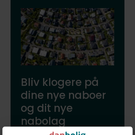
Bliv klogere på
dine nye naboer
og dit nye
nabolag