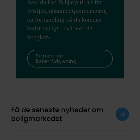
hvor du kan få hjælp til alt fra
pristjek, dokumentgennemgang
og forhandling, så du kommer
bedst muligt i mål med dit
boligkøb.
Se mere om
køberrådgivning
Få de seneste nyheder om
boligmarkedet