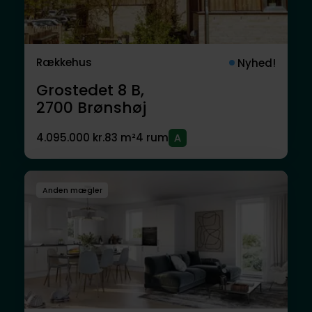
Rækkehus
Nyhed!
Grostedet 8 B,
2700
Brønshøj
4.095.000 kr.
83 m²
4 rum
Anden mægler