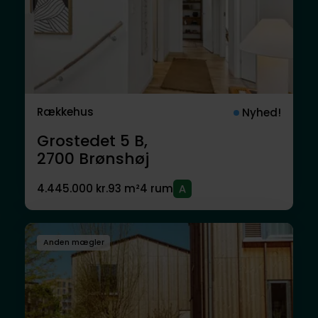
Rækkehus
Nyhed!
Grostedet 5 B,
2700
Brønshøj
4.445.000 kr.
93 m²
4 rum
Anden mægler