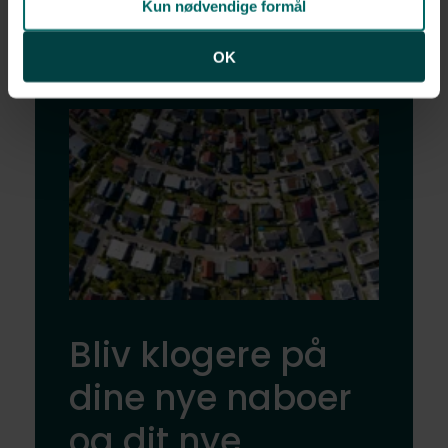
Kun nødvendige formål
OK
Bliv klogere på
dine nye naboer
og dit nye