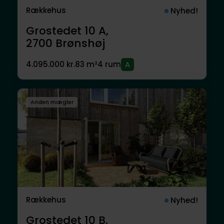
Rækkehus
Nyhed!
Grostedet 10 A,
2700
Brønshøj
4.095.000 kr.
83 m²
4 rum
Anden mægler
Rækkehus
Nyhed!
Grostedet 10 B,