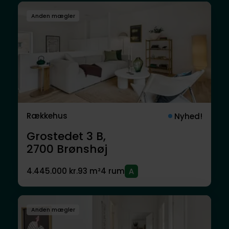
Anden mægler
Rækkehus
Nyhed!
Grostedet 3 B,
2700
Brønshøj
4.445.000 kr.
93 m²
4 rum
Anden mægler