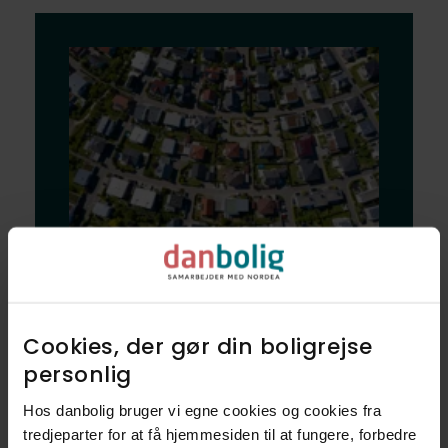
Bliv klogere på
dine nye naboer
Cookies, der gør din boligrejse
og dit nye
personlig​
nabolag
Hos danbolig bruger vi egne cookies og cookies fra
tredjeparter for at få hjemmesiden til at fungere, forbedre