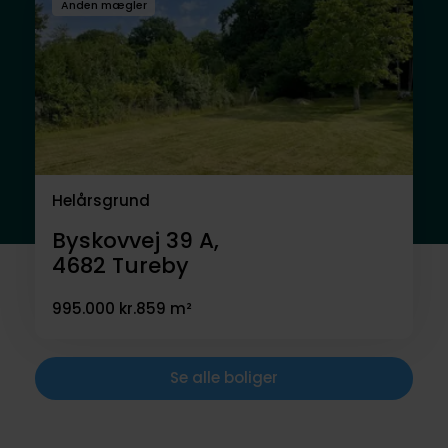
Anden mægler
Helårsgrund
Byskovvej 39 A,
4682
Tureby
995.000 kr.
859 m²
Se alle boliger