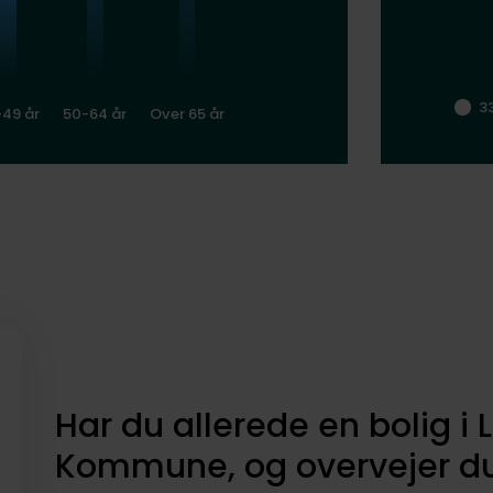
3
-49 år
50-64 år
Over 65 år
Har du allerede en bolig i
Kommune, og overvejer du