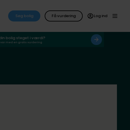
Søg bolig
Få vurdering
Log ind
 din bolig steget i værdi?
svar med en gratis vurdering