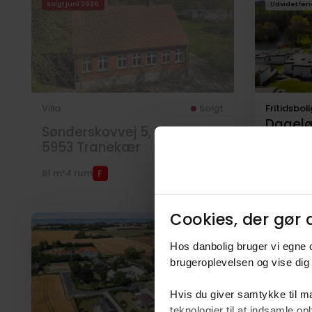
Solgt juni 2026
Udvidet feri
til
salg
Villa
Solgt
Fritidsboli
Dagelø
Sønderskovvej 5, Bøstrup,
Dagelø
5953
Tranekær
5953
T
81 m²
4 rum
645.000 kr
Cookies, der gør d
Anden mæ
Hos danbolig bruger vi egne c
brugeroplevelsen og vise dig 
Hvis du giver samtykke til ma
teknologier til at indsamle 