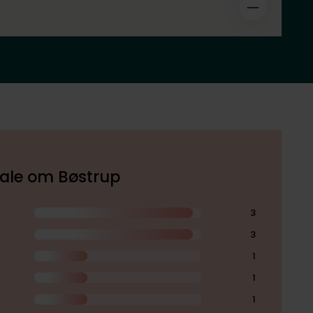
okale om Bøstrup
3
3
1
1
1