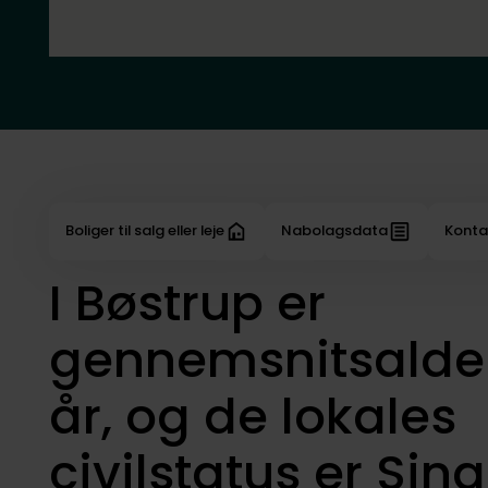
Boliger til salg eller leje
Nabolagsdata
Konta
I Bøstrup er
gennemsnitsalde
år, og de lokales
civilstatus er Sing