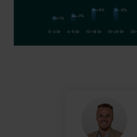
6%
6%
3%
1%
0-3 år
4-9 år
10-18 år
19-29 år
30