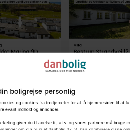
ebolig lige ud til Dageløkke Havn
Landidyl og udsigt nær kysten på L
g
Villa
kke Marina 9D,
Bøstrup Strandvej 12,
kke,
Bøstrup,
ranekær
5953
Tranekær
.
44 m²
3 rum
398.000 kr.
112 m²
4 rum
in boligrejse personlig​
gler
Anden mægler
ookies og cookies fra tredjeparter for at få hjemmesiden til at f
relevant indhold og annoncer.​
rketing giver du tilladelse til, at vi og vores partnere må bruge 
oplysninger om din brug af danbolig.dk. Vi kan kombinere disse o