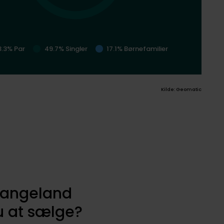
3.3% Par
49.7% Singler
17.1% Børnefamilier
Kilde: Geomatic
 Langeland
 at sælge?