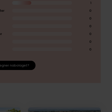
1
ter
0
0
0
er
0
0
0
egner nabolaget?