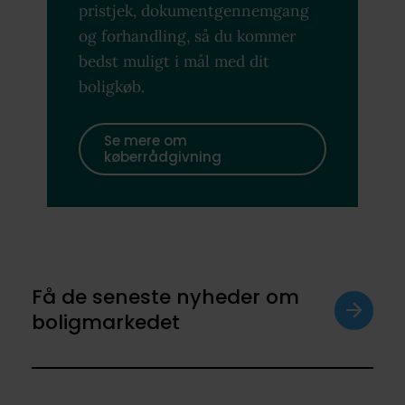
pristjek, dokumentgennemgang
og forhandling, så du kommer
bedst muligt i mål med dit
boligkøb.
Se mere om
køberrådgivning
Få de seneste nyheder om
boligmarkedet