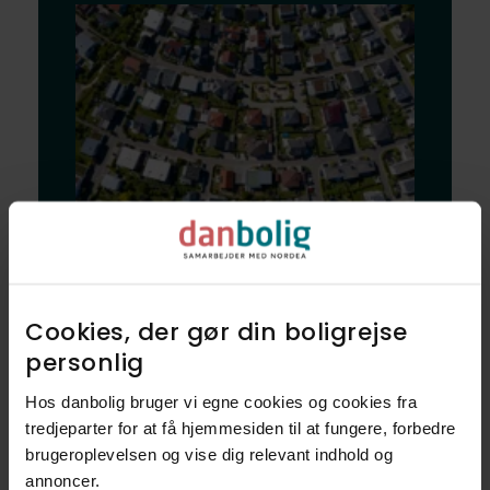
Bliv klogere på
dine nye naboer
Cookies, der gør din boligrejse
og dit nye
personlig​
nabolag
Hos danbolig bruger vi egne cookies og cookies fra
tredjeparter for at få hjemmesiden til at fungere, forbedre
brugeroplevelsen og vise dig relevant indhold og
Udforsk vores finmaskede data, og
annoncer.​