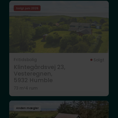
Solgt juni 2026
Fritidsbolig
Solgt
Klintegårdsvej 23,
Vesteregnen,
5932
Humble
73 m²
4 rum
Anden mægler