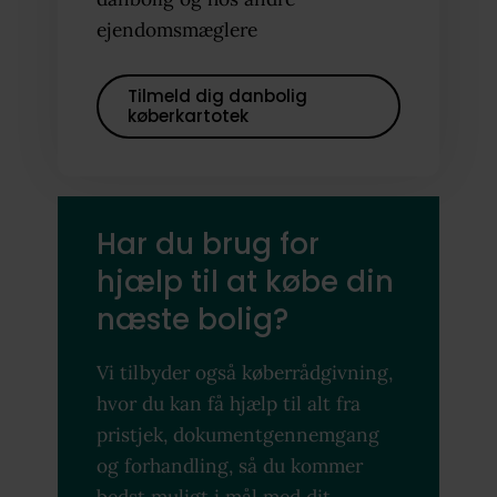
ejendomsmæglere
Tilmeld dig danbolig
køberkartotek
Har du brug for
hjælp til at købe din
næste bolig?
Vi tilbyder også køberrådgivning,
hvor du kan få hjælp til alt fra
pristjek, dokumentgennemgang
og forhandling, så du kommer
bedst muligt i mål med dit