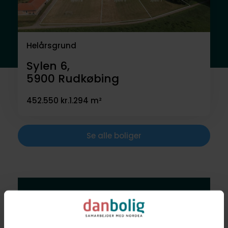
Helårsgrund
Sylen 6,
5900
Rudkøbing
452.550 kr.
1.294 m²
Se alle boliger