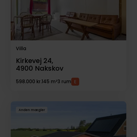
Villa
Kirkevej 24,
4900
Nakskov
598.000 kr.
145 m²
3 rum
Anden mægler