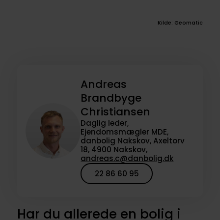
Kilde: Geomatic
Andreas
Brandbyge
Christiansen
Daglig leder,
Ejendomsmægler MDE,
danbolig Nakskov, Axeltorv
18, 4900 Nakskov,
andreas.c@danbolig.dk
22 86 60 95
Har du allerede en bolig i