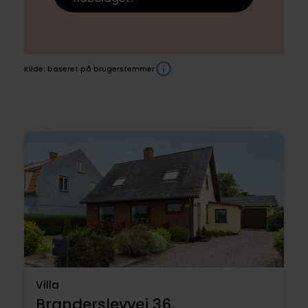
Kilde: baseret på brugerstemmer
Boliger
til
salg
Villa
Branderslevvej 36,