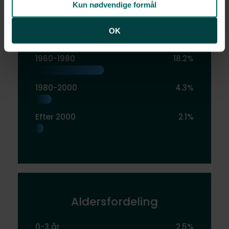
1900-1940
39.6%
Kun nødvendige formål
1940-1960
10.7%
OK
1960-1980
18.2%
1980-2000
4.3%
Efter 2000
2.1%
Aldersfordeling
0-3 år
2.5%