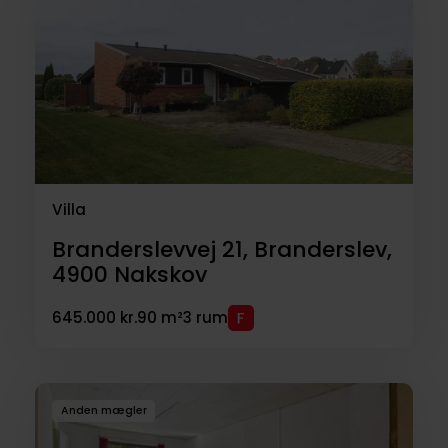
Villa
Branderslevvej 21, Branderslev,
4900
Nakskov
645.000 kr.
90 m²
3 rum
Anden mægler