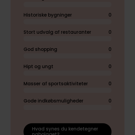
Historiske bygninger
0
Stort udvalg af restauranter
0
God shopping
0
Hipt og ungt
0
Masser af sportsaktiviteter
0
Gode indkøbsmuligheder
0
Hvad synes du kendetegner
nabolaget?