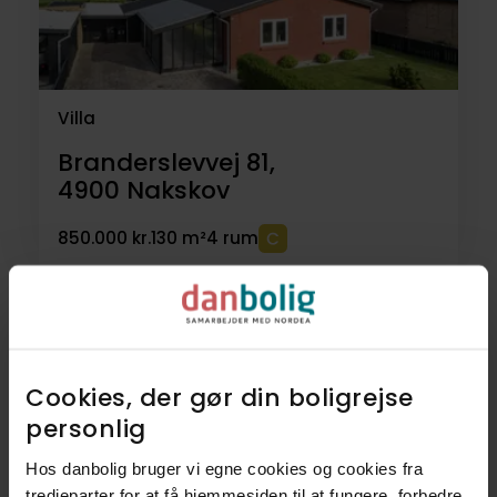
Villa
Branderslevvej 81,
4900
Nakskov
850.000 kr.
130 m²
4 rum
8
Villaer
Cookies, der gør din boligrejse
personlig​
Se alle 8 boliger
Hos danbolig bruger vi egne cookies og cookies fra
tredjeparter for at få hjemmesiden til at fungere, forbedre