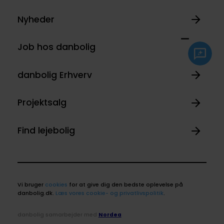
Nyheder
Job hos danbolig
danbolig Erhverv
Projektsalg
Find lejebolig
Vi bruger
cookies
for at give dig den bedste oplevelse på
danbolig.dk.
Læs vores cookie- og privatlivspolitik
.
danbolig samarbejder med
Nordea