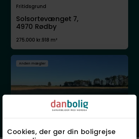
Fritidsgrund
Solsortevænget 7,
4970
Rødby
275.000 kr.
918 m²
Anden mægler
Fritidsgrund
Cookies, der gør din boligrejse
Sivsangervej 6,