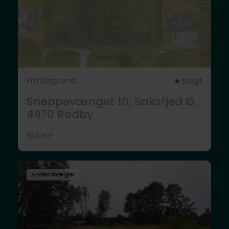
Fritidsgrund
Solgt
Sneppevænget 10, Saksfjed Ø,
4970
Rødby
914 m²
Anden mægler