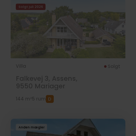
Solgt juli 2026
Villa
Solgt
Falkevej 3, Assens,
9550
Mariager
144 m²
5 rum
Anden mægler