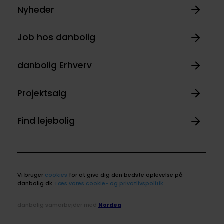
Nyheder
Job hos danbolig
danbolig Erhverv
Projektsalg
Find lejebolig
Vi bruger
cookies
for at give dig den bedste oplevelse på
danbolig.dk.
Læs vores cookie- og privatlivspolitik
.
danbolig samarbejder med
Nordea