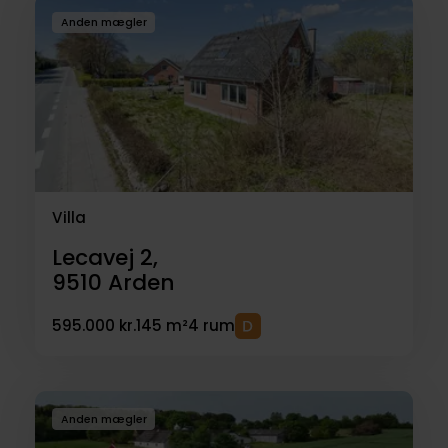
Anden mægler
Villa
Lecavej 2,
9510
Arden
595.000 kr.
145 m²
4 rum
Anden mægler