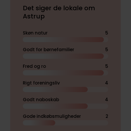
Det siger de lokale om
Astrup
Skøn natur
5
Godt for børnefamilier
5
Fred og ro
5
Rigt foreningsliv
4
Godt naboskab
4
Gode indkøbsmuligheder
2