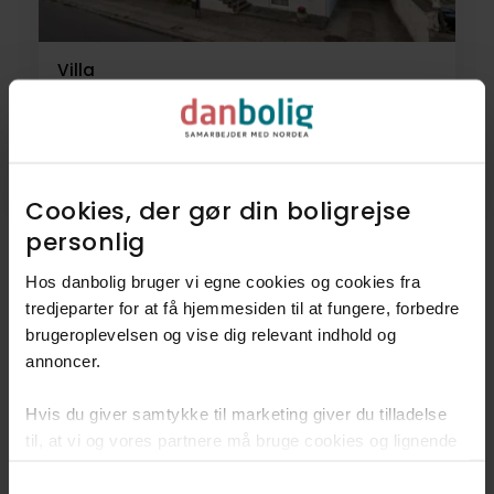
Villa
Skørpingvej 6,
9510
Arden
895.000 kr.
219 m²
6 rum
Cookies, der gør din boligrejse
personlig​
Hos danbolig bruger vi egne cookies og cookies fra
tredjeparter for at få hjemmesiden til at fungere, forbedre
11
Villaer
brugeroplevelsen og vise dig relevant indhold og
annoncer.​
2
Landejendomme
Hvis du giver samtykke til marketing giver du tilladelse
Se alle 13 boliger
til, at vi og vores partnere må bruge cookies og lignende
teknologier til at indsamle oplysninger om din brug af
Consent