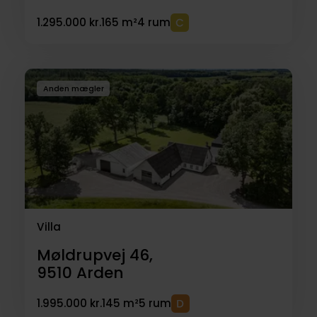
1.295.000 kr.
165 m²
4 rum
Anden mægler
Villa
Møldrupvej 46,
9510
Arden
1.995.000 kr.
145 m²
5 rum