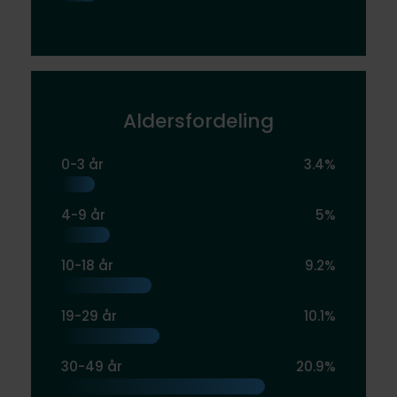
Aldersfordeling
0-3 år
3.4%
4-9 år
5%
10-18 år
9.2%
19-29 år
10.1%
30-49 år
20.9%