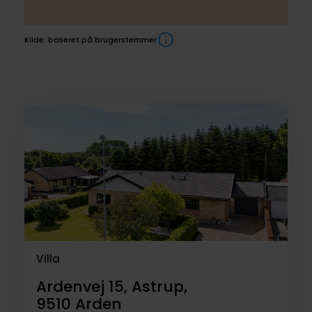
Kilde: baseret på brugerstemmer
Boliger
til
salg
Villa
Ardenvej 15, Astrup,
9510
Arden