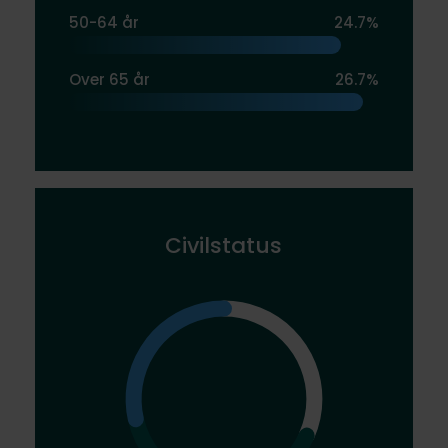
50-64 år
24.7%
Over 65 år
26.7%
Civilstatus