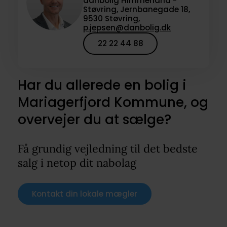
danbolig Himmerland -
Støvring, Jernbanegade 18,
9530 Støvring,
p.jepsen@danbolig.dk
22 22 44 88
Har du allerede en bolig i
Mariagerfjord Kommune, og
overvejer du at sælge?
Få grundig vejledning til det bedste
salg i netop dit nabolag
Kontakt din lokale mægler