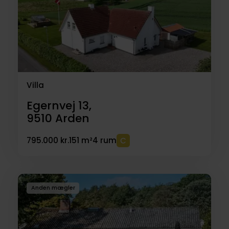
Villa
Egernvej 13,
9510
Arden
795.000 kr.
151 m²
4 rum
Anden mægler